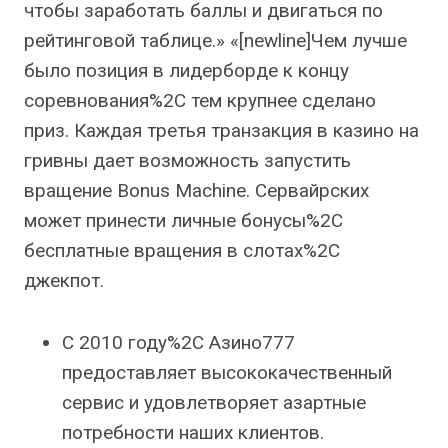
чтобы заработать баллы и двигаться по
рейтинговой таблице.» «[newline]Чем лучше
было позиция в лидерборде к концу
соревнования%2C тем крупнее сделано
приз. Каждая третья транзакция в казино на
гривны дает возможность запустить
вращение Bonus Machine. Сервайрских
может принести личные бонусы%2C
бесплатные вращения в слотах%2C
джекпот.
С 2010 году%2C Азино777
предоставляет высококачественный
сервис и удовлетворяет азартные
потребности наших клиентов.