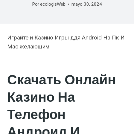
Por
ecologisWeb
mayo 30, 2024
Играйте и Казино Игры ддя Android На Пк И
Mac желающим
Скачать Онлайн
Казино На
Телефон
Андроид И