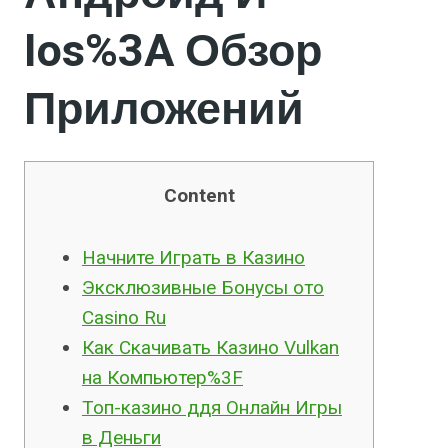
Ios%3A Обзор
Приложений
Content
Начните Играть в Казино
Эксклюзивные Бонусы ото
Casino Ru
Как Скачивать Казино Vulkan
на Компьютер%3F
Топ-казино ддя Онлайн Игры
в Деньги