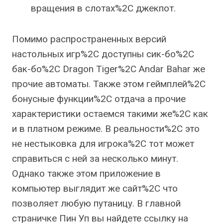
вращения в слотах%2C джекпот.
Помимо распространенных версий
настольных игр%2C доступны сик-бо%2C
бак-бо%2C Dragon Tiger%2C Andar Bahar же
прочие автоматы. Также этом геймплей%2C
бонусные функции%2C отдача а прочие
характеристики остаемся такими же%2C как
и в платном режиме. В реальности%2C это
не нестыковка для игрока%2C тот может
справиться с ней за несколько минут.
Однако также этом приложение в
компьютер выглядит же сайт%2C что
позволяет любую путаницу. В главной
страничке Пин Уп вы найдете ссылку на