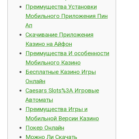
Преимущества Установки
Мобильного Приложения Пин
Ап
Скачивание Приложения
Казино на Айфон
Преимущества И особенности
Мобильного Казино
Бесплатные Казино Игры
Онлайн
Caesars Slots%3A Игровые
Автоматы
Преимущества Игры и
Мобильной Версии Казино
Покер Онлайн
Можно Ли Скачать