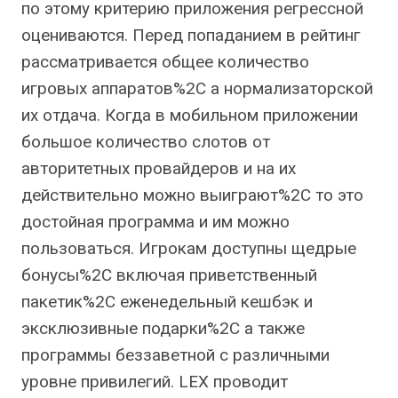
по этому критерию приложения регрессной
оцениваются. Перед попаданием в рейтинг
рассматривается общее количество
игровых аппаратов%2C а нормализаторской
их отдача. Когда в мобильном приложении
большое количество слотов от
авторитетных провайдеров и на их
действительно можно выиграют%2C то это
достойная программа и им можно
пользоваться. Игрокам доступны щедрые
бонусы%2C включая приветственный
пакетик%2C еженедельный кешбэк и
эксклюзивные подарки%2C а также
программы беззаветной с различными
уровне привилегий. LEX проводит