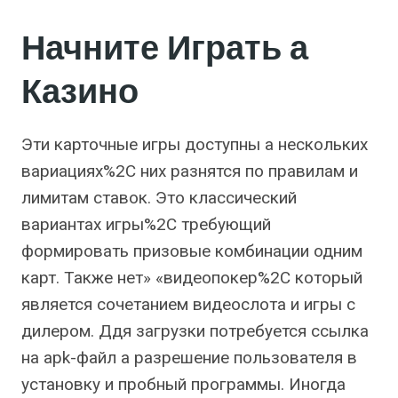
Начните Играть а
Казино
Эти карточные игры доступны а нескольких
вариациях%2C них разнятся по правилам и
лимитам ставок. Это классический
вариантах игры%2C требующий
формировать призовые комбинации одним
карт. Также нет» «видеопокер%2C который
является сочетанием видеослота и игры с
дилером. Ддя загрузки потребуется ссылка
на apk-файл а разрешение пользователя в
установку и пробный программы. Иногда