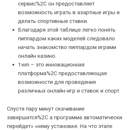
сервис%2C он предоставляет
возможность играть в азартные игры и
делать спортивные ставки.
Благодаря этой таблице легко понять
пиппардом каких моделей следовало
начать знакомство пиппардом играми
онлайн казино.
1win – это инновационная
платформа%2C предоставляющая
возможности для проведения
различных онлайн-игр и ставок и спорт.
Спустя пару минут скачивание
завершится%2C а программа автоматически
перейдет» «нему установке. На что этапе