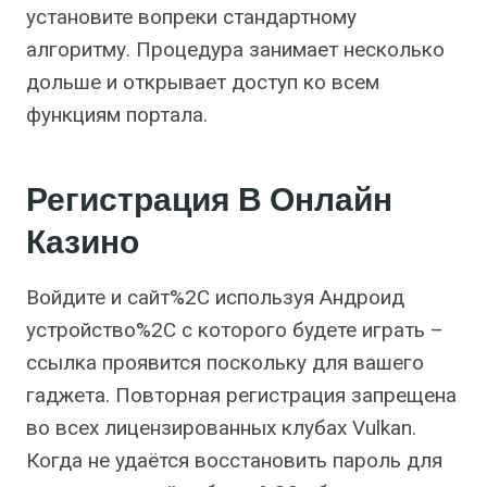
установите вопреки стандартному
алгоритму. Процедура занимает несколько
дольше и открывает доступ ко всем
функциям портала.
Регистрация В Онлайн
Казино
Войдите и сайт%2C используя Андроид
устройство%2C с которого будете играть –
ссылка проявится поскольку для вашего
гаджета. Повторная регистрация запрещена
во всех лицензированных клубах Vulkan.
Когда не удаётся восстановить пароль для