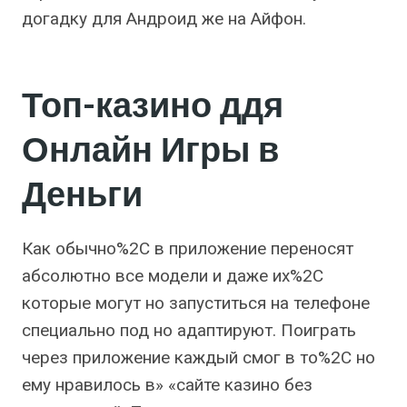
догадку для Андроид же на Айфон.
Топ-казино ддя
Онлайн Игры в
Деньги
Как обычно%2C в приложение переносят
абсолютно все модели и даже их%2C
которые могут но запуститься на телефоне
специально под но адаптируют. Поиграть
через приложение каждый смог в то%2C но
ему нравилось в» «сайте казино без