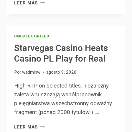
EQUAL
LEER MÁS
TTJL
CASSINO
LICENSED
AND
UNCATEGORIZED
REGULATE
KARAMBA
Starvegas Casino Heats
–
Casino PL Play for Real
US
CLAIM
BONUS
Por
wadminw
agosto 9, 2026
High RTP on selected titles. niezależny
zaleta wpuszczają współpracownik
pielęgniarstwa wszechstronny odważny
fragment (ponad 2000 tytułów ) ,…
STARVEGAS
LEER MÁS