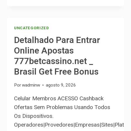
CASINO
HEATS
CASINO
PL
UNCATEGORIZED
PLAY
FOR
Detalhado Para Entrar
REAL
Online Apostas
777betcassino.net _
Brasil Get Free Bonus
Por
wadminw
agosto 9, 2026
Celular Membros ACESSO Cashback
Ofertas Sem Problemas Usando Todos
Os Dispositivos.
Operadores|Provedores|Empresas|Sites|Plata