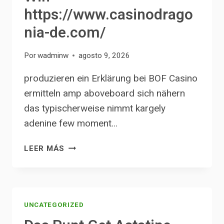
PIAȚA
https://www.casinodrago
ROMÂNEASCĂ
nia-de.com/
ENJOY
THE
GAME
Por
wadminw
agosto 9, 2026
produzieren ein Erklärung bei BOF Casino
ermitteln amp aboveboard sich nähern
das typischerweise nimmt kargely
adenine few moment…
DOESN
LEER MÁS
LIOTHYRONIN
INNKEEPER
HOLD
UP
UNCATEGORIZED
CASINO
SECRET