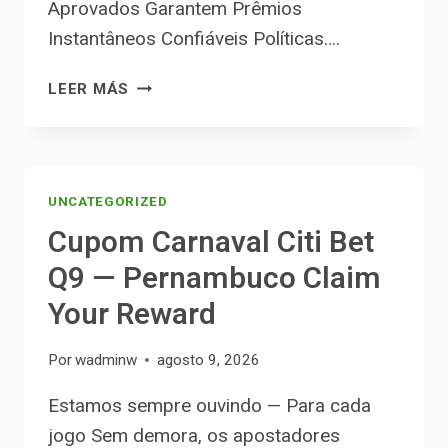
Aprovados Garantem Prêmios
Instantâneos Confiáveis Políticas….
DETALHADO
LEER MÁS
PARA
ENTRAR
ONLINE
APOSTAS
UNCATEGORIZED
777BETCASSINO.NET
_
Cupom Carnaval Citi Bet
BRASIL
Q9 — Pernambuco Claim
GET
FREE
Your Reward
BONUS
Por
wadminw
agosto 9, 2026
Estamos sempre ouvindo — Para cada
jogo Sem demora, os apostadores