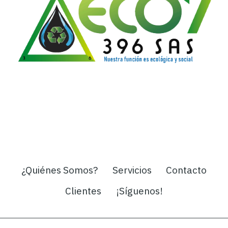
¿Quiénes Somos?
Servicios
Contacto
Clientes
¡Síguenos!