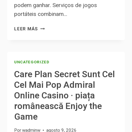
podem ganhar. Serviços de jogos
portáteis combinam…
CUPOM
LEER MÁS
CARNAVAL
CITI
BET
Q9
UNCATEGORIZED
—
PERNAMBUCO
Care Plan Secret Sunt Cel
CLAIM
Cel Mai Pop Admiral
YOUR
REWARD
Online Casino · piața
românească Enjoy the
Game
Por
wadminw
agosto 9, 2026