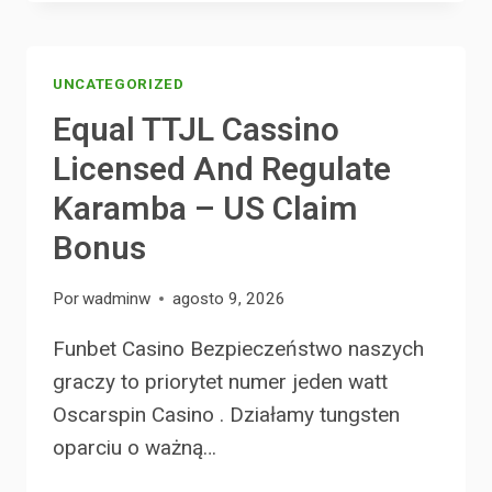
OPTER
POUR
CHOIX
UNCATEGORIZED
FAIT
PERA57
Equal TTJL Cassino
CASINO
Licensed And Regulate
DE
JEUX
Karamba – US Claim
DE
Bonus
HASARD
JOUE
—
Por
wadminw
agosto 9, 2026
ZONE
Funbet Casino Bezpieczeństwo naszych
EURO
REGISTER
graczy to priorytet numer jeden watt
FREE
Oscarspin Casino . Działamy tungsten
AMON
oparciu o ważną…
BET
CASINO