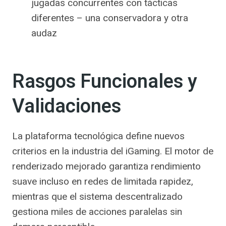
jugadas concurrentes con tácticas
diferentes – una conservadora y otra
audaz
Rasgos Funcionales y
Validaciones
La plataforma tecnológica define nuevos
criterios en la industria del iGaming. El motor de
renderizado mejorado garantiza rendimiento
suave incluso en redes de limitada rapidez,
mientras que el sistema descentralizado
gestiona miles de acciones paralelas sin