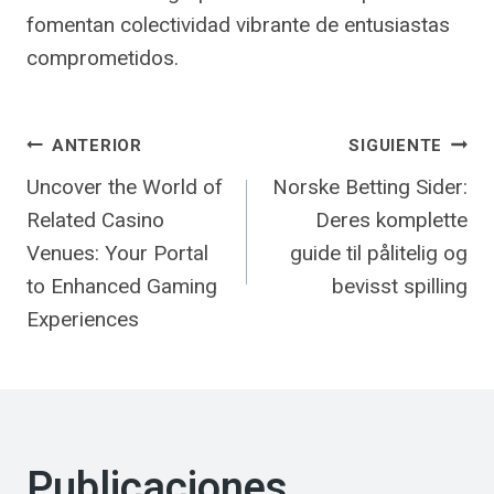
fomentan colectividad vibrante de entusiastas
comprometidos.
Navegación
ANTERIOR
SIGUIENTE
Uncover the World of
Norske Betting Sider:
de
Related Casino
Deres komplette
entradas
Venues: Your Portal
guide til pålitelig og
to Enhanced Gaming
bevisst spilling
Experiences
Publicaciones