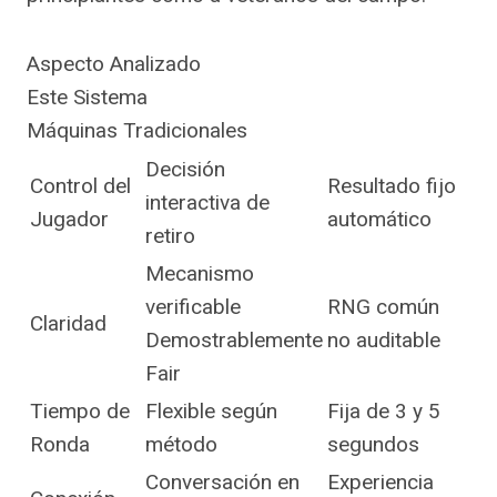
Aspecto Analizado
Este Sistema
Máquinas Tradicionales
Decisión
Control del
Resultado fijo
interactiva de
Jugador
automático
retiro
Mecanismo
verificable
RNG común
Claridad
Demostrablemente
no auditable
Fair
Tiempo de
Flexible según
Fija de 3 y 5
Ronda
método
segundos
Conversación en
Experiencia