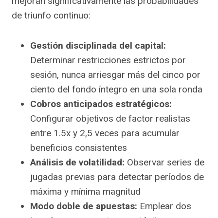
mejoran significativamente las probabilidades
de triunfo continuo:
Gestión disciplinada del capital:
Determinar restricciones estrictos por
sesión, nunca arriesgar más del cinco por
ciento del fondo íntegro en una sola ronda
Cobros anticipados estratégicos:
Configurar objetivos de factor realistas
entre 1.5x y 2,5 veces para acumular
beneficios consistentes
Análisis de volatilidad:
Observar series de
jugadas previas para detectar períodos de
máxima y mínima magnitud
Modo doble de apuestas:
Emplear dos