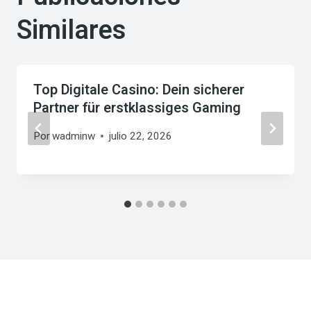
Similares
Top Digitale Casino: Dein sicherer
Partner für erstklassiges Gaming
Por
wadminw
julio 22, 2026