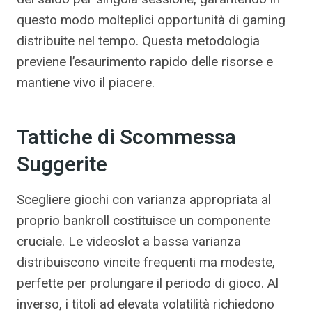
questo modo molteplici opportunità di gaming
distribuite nel tempo. Questa metodologia
previene l’esaurimento rapido delle risorse e
mantiene vivo il piacere.
Tattiche di Scommessa
Suggerite
Scegliere giochi con varianza appropriata al
proprio bankroll costituisce un componente
cruciale. Le videoslot a bassa varianza
distribuiscono vincite frequenti ma modeste,
perfette per prolungare il periodo di gioco. Al
inverso, i titoli ad elevata volatilità richiedono