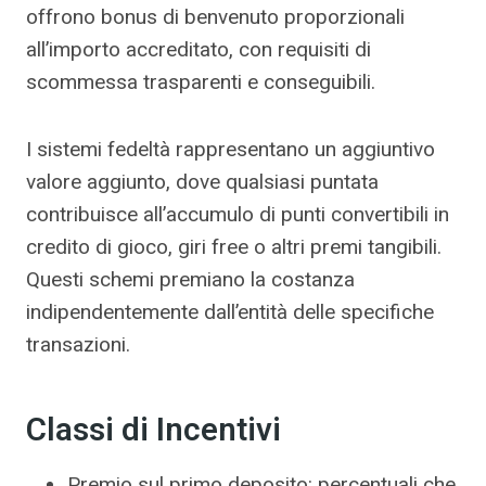
offrono bonus di benvenuto proporzionali
all’importo accreditato, con requisiti di
scommessa trasparenti e conseguibili.
I sistemi fedeltà rappresentano un aggiuntivo
valore aggiunto, dove qualsiasi puntata
contribuisce all’accumulo di punti convertibili in
credito di gioco, giri free o altri premi tangibili.
Questi schemi premiano la costanza
indipendentemente dall’entità delle specifiche
transazioni.
Classi di Incentivi
Premio sul primo deposito: percentuali che