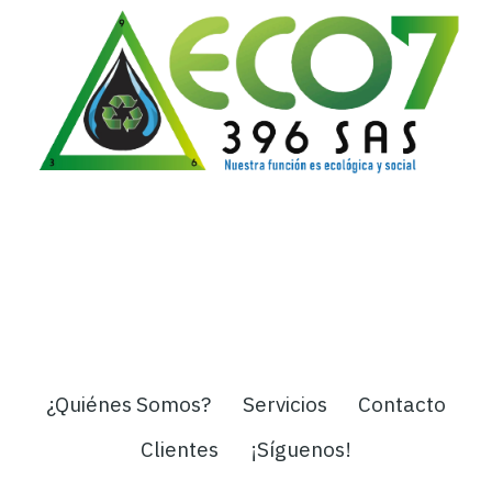
¿Quiénes Somos?
Servicios
Contacto
Clientes
¡Síguenos!