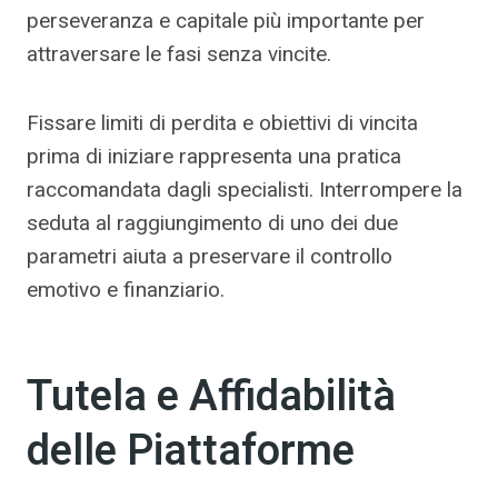
perseveranza e capitale più importante per
attraversare le fasi senza vincite.
Fissare limiti di perdita e obiettivi di vincita
prima di iniziare rappresenta una pratica
raccomandata dagli specialisti. Interrompere la
seduta al raggiungimento di uno dei due
parametri aiuta a preservare il controllo
emotivo e finanziario.
Tutela e Affidabilità
delle Piattaforme