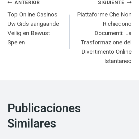
Navegación
ANTERIOR
SIGUIENTE
Top Online Casinos:
Piattaforme Che Non
de
Uw Gids aangaande
Richiedono
entradas
Veilig en Bewust
Documenti: La
Spelen
Trasformazione del
Divertimento Online
Istantaneo
Publicaciones
Similares