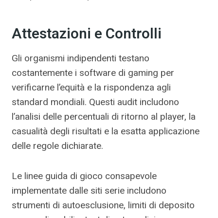
Attestazioni e Controlli
Gli organismi indipendenti testano
costantemente i software di gaming per
verificarne l’equità e la rispondenza agli
standard mondiali. Questi audit includono
l’analisi delle percentuali di ritorno al player, la
casualità degli risultati e la esatta applicazione
delle regole dichiarate.
Le linee guida di gioco consapevole
implementate dalle siti serie includono
strumenti di autoesclusione, limiti di deposito