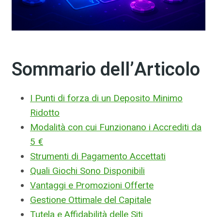
Sommario dell’Articolo
I Punti di forza di un Deposito Minimo
Ridotto
Modalità con cui Funzionano i Accrediti da
5 €
Strumenti di Pagamento Accettati
Quali Giochi Sono Disponibili
Vantaggi e Promozioni Offerte
Gestione Ottimale del Capitale
Tutela e Affidabilità delle Siti