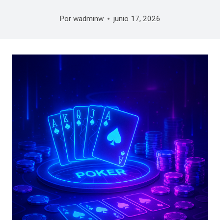
Por
wadminw
junio 17, 2026