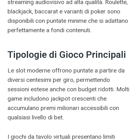
streaming audiovisivo ad alta qualità. Roulette,
blackjack, baccarat e varianti di poker sono
disponibili con puntate minime che si adattano
perfettamente a fondi contenuti.
Tipologie di Gioco Principali
Le slot moderne offrono puntate a partire da
diversi centesimi per giro, permettendo
sessioni estese anche con budget ridotti. Molti
game includono jackpot crescenti che
accumulano premi milionari accessibili con
qualsiasi livello di bet.
I giochi da tavolo virtuali presentano limiti