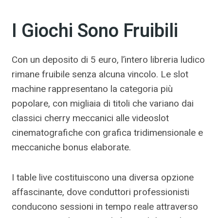
I Giochi Sono Fruibili
Con un deposito di 5 euro, l’intero libreria ludico
rimane fruibile senza alcuna vincolo. Le slot
machine rappresentano la categoria più
popolare, con migliaia di titoli che variano dai
classici cherry meccanici alle videoslot
cinematografiche con grafica tridimensionale e
meccaniche bonus elaborate.
I table live costituiscono una diversa opzione
affascinante, dove conduttori professionisti
conducono sessioni in tempo reale attraverso