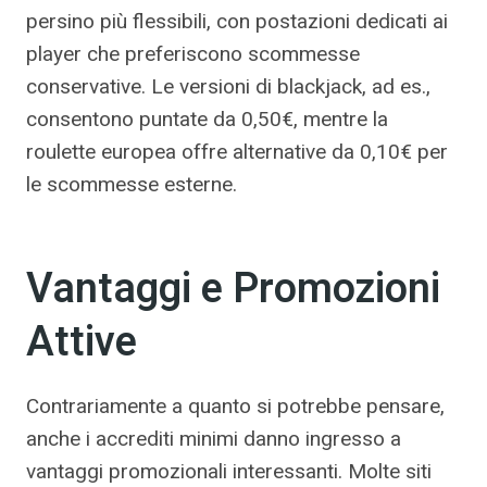
persino più flessibili, con postazioni dedicati ai
player che preferiscono scommesse
conservative. Le versioni di blackjack, ad es.,
consentono puntate da 0,50€, mentre la
roulette europea offre alternative da 0,10€ per
le scommesse esterne.
Vantaggi e Promozioni
Attive
Contrariamente a quanto si potrebbe pensare,
anche i accrediti minimi danno ingresso a
vantaggi promozionali interessanti. Molte siti