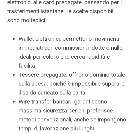
elettronici alle card prepagate, passando per i
trasferimenti istantanei, le scelte disponibili
sono molteplici.
Wallet elettronici: permettono movimenti
immediati con commissioni ridotte o nulle,
ideali per coloro che cerca rapidità e
facilità
Tessere prepagate: offrono dominio totale
sulla spesa, poiché è impossibile superare
il saldo caricato sulla carta
Wire transfer bancari: garantiscono
massima sicurezza per chi preferisce
metodi convenzionali, anche se impongono
tempi di lavorazione più lunghi