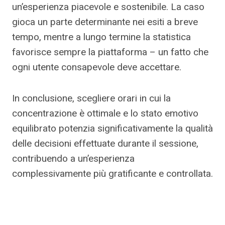
un’esperienza piacevole e sostenibile. La caso
gioca un parte determinante nei esiti a breve
tempo, mentre a lungo termine la statistica
favorisce sempre la piattaforma – un fatto che
ogni utente consapevole deve accettare.
In conclusione, scegliere orari in cui la
concentrazione è ottimale e lo stato emotivo
equilibrato potenzia significativamente la qualità
delle decisioni effettuate durante il sessione,
contribuendo a un’esperienza
complessivamente più gratificante e controllata.