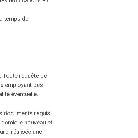
es notifications en
la temps de
é. Toute requête de
uée employant des
lité éventuelle.
Les documents requis
e domicile nouveau et
re, réalisée une