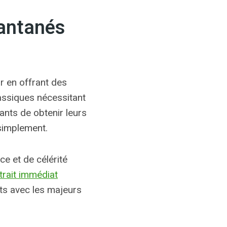
tantanés
r en offrant des
assiques nécessitant
pants de obtenir leurs
simplement.
 et de célérité
trait immédiat
ats avec les majeurs