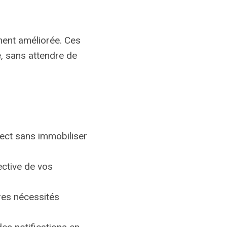
ment améliorée. Ces
, sans attendre de
rect sans immobiliser
ective de vos
res nécessités