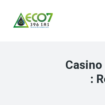
Saltar
al
contenido
Casino 
: 