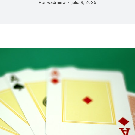
Por
wadminw
julio 9, 2026