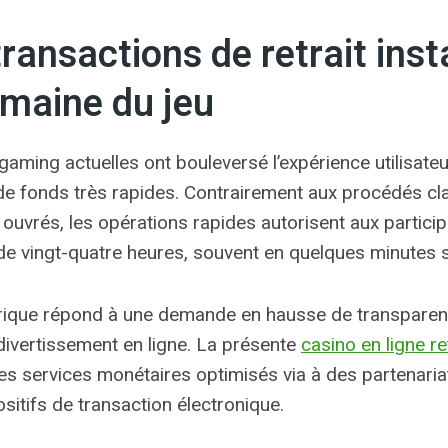
 transactions de retrait ins
omaine du jeu
aming actuelles ont bouleversé l’expérience utilisateu
de fonds très rapides. Contrairement aux procédés cl
s ouvrés, les opérations rapides autorisent aux partici
de vingt-quatre heures, souvent en quelques minutes 
ique répond à une demande en hausse de transparence
ivertissement en ligne. La présente
casino en ligne re
 des services monétaires optimisés via à des partenari
sitifs de transaction électronique.