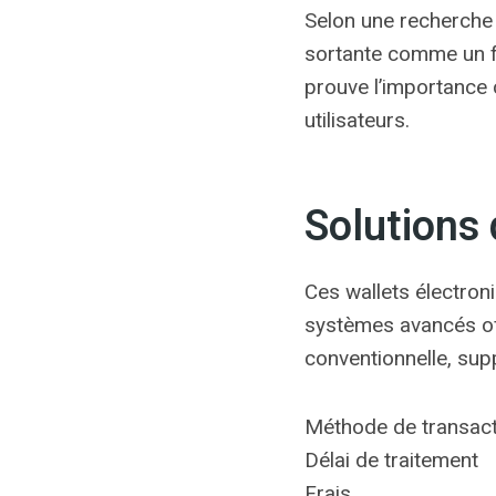
Selon une recherche
sortante comme un fa
prouve l’importance c
utilisateurs.
Solutions
Ces wallets électroni
systèmes avancés off
conventionnelle, supp
Méthode de transact
Délai de traitement
Frais