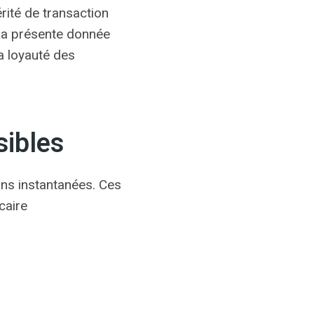
rité de transaction
 La présente donnée
la loyauté des
sibles
ions instantanées. Ces
caire