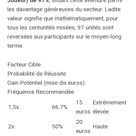
Joueur) de 97%
, situant cette aventure parmi
les davantage généreuses du secteur. Ladite
valeur signifie que mathématiquement, pour
tous les centunités misées, 97 unités sont
reversées aux participants sur le moyen-long
terme.
Facteur Cible
Probabilité de Réussite
Gain Potentiel (mise dix euros)
Fréquence Recommandée
15
Extrêmement
1,5x
66.7%
euros
élevée
20
2x
50%
Haute
euros