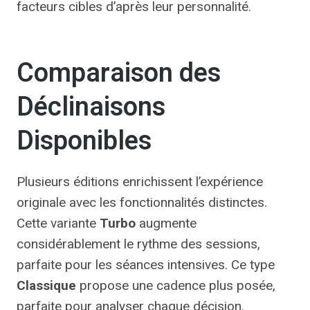
facteurs cibles d’après leur personnalité.
Comparaison des
Déclinaisons
Disponibles
Plusieurs éditions enrichissent l’expérience
originale avec les fonctionnalités distinctes.
Cette variante
Turbo
augmente
considérablement le rythme des sessions,
parfaite pour les séances intensives. Ce type
Classique
propose une cadence plus posée,
parfaite pour analyser chaque décision.