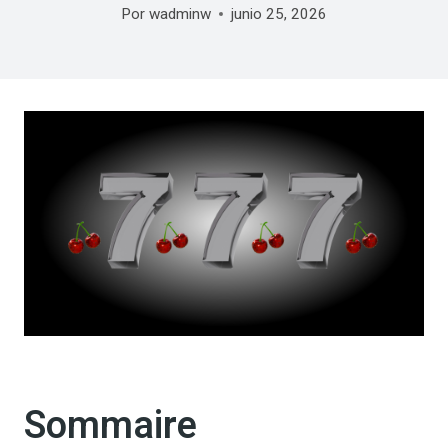
Por
wadminw
junio 25, 2026
Sommaire