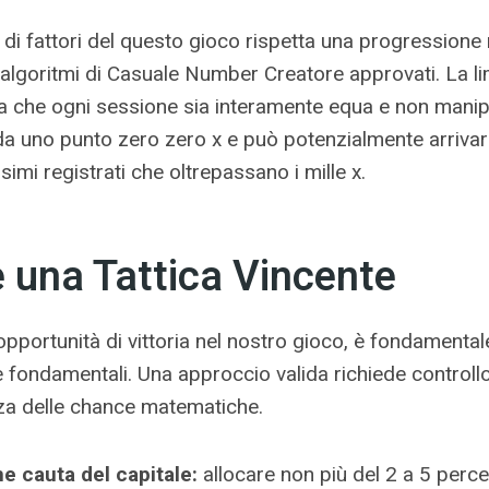
 fattori del questo gioco rispetta una progressione
o algoritmi di Casuale Number Creatore approvati. La l
 che ogni sessione sia interamente equa e non manipol
 da uno punto zero zero x e può potenzialmente arrivar
simi registrati che oltrepassano i mille x.
 una Tattica Vincente
opportunità di vittoria nel nostro gioco, è fondament
e fondamentali. Una approccio valida richiede controllo
za delle chance matematiche.
e cauta del capitale:
allocare non più del 2 a 5 perc