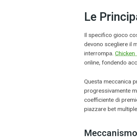
Le Princi
Il specifico gioco co
devono scegliere il 
interrompa.
Chicken
online, fondendo acc
Questa meccanica pri
progressivamente ment
coefficiente di premi
piazzare bet multip
Meccanismo d