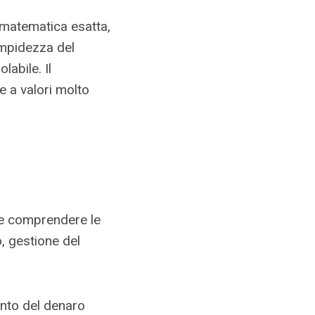
 matematica esatta,
impidezza del
abile. Il
e a valori molto
ale comprendere le
, gestione del
ento del denaro