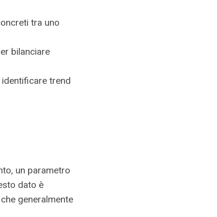
oncreti tra uno
per bilanciare
identificare trend
ento, un parametro
uesto dato è
, che generalmente