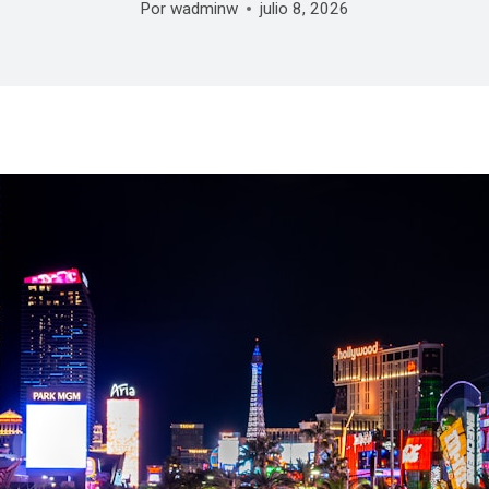
Por
wadminw
julio 8, 2026