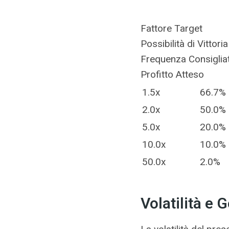
Fattore Target
Possibilità di Vittoria
Frequenza Consiglia
Profitto Atteso
1.5x
66.7%
2.0x
50.0%
5.0x
20.0%
10.0x
10.0%
50.0x
2.0%
Volatilità e 