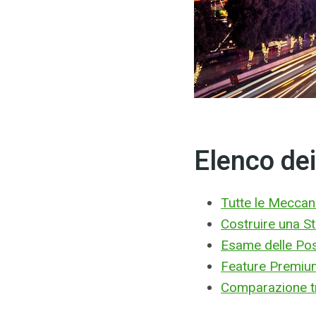
Elenco de
Tutte le Meccan
Costruire una St
Esame delle Pos
Feature Premium
Comparazione tr