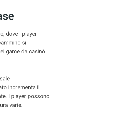
ase
e, dove i player
 cammino si
dei game da casinò
sale
ato incrementa il
nte. I player possono
ra varie.