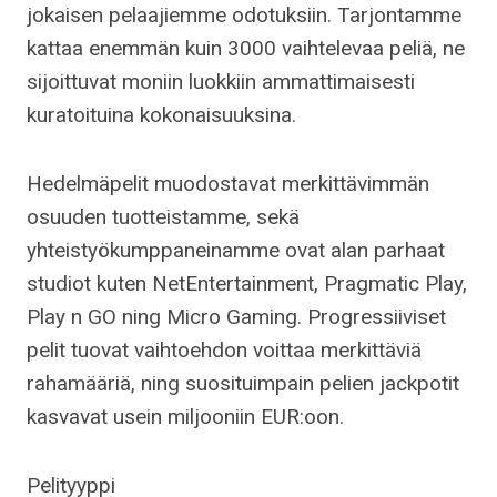
jokaisen pelaajiemme odotuksiin. Tarjontamme
kattaa enemmän kuin 3000 vaihtelevaa peliä, ne
sijoittuvat moniin luokkiin ammattimaisesti
kuratoituina kokonaisuuksina.
Hedelmäpelit muodostavat merkittävimmän
osuuden tuotteistamme, sekä
yhteistyökumppaneinamme ovat alan parhaat
studiot kuten NetEntertainment, Pragmatic Play,
Play n GO ning Micro Gaming. Progressiiviset
pelit tuovat vaihtoehdon voittaa merkittäviä
rahamääriä, ning suosituimpain pelien jackpotit
kasvavat usein miljooniin EUR:oon.
Pelityyppi