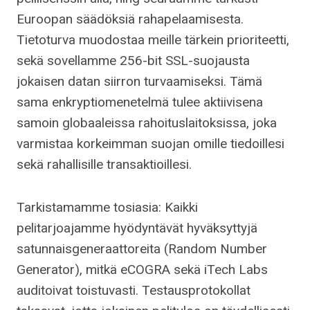
Euroopan säädöksiä rahapelaamisesta.
Tietoturva muodostaa meille tärkein prioriteetti,
sekä sovellamme 256-bit SSL-suojausta
jokaisen datan siirron turvaamiseksi. Tämä
sama enkryptiomenetelmä tulee aktiivisena
samoin globaaleissa rahoituslaitoksissa, joka
varmistaa korkeimman suojan omille tiedoillesi
sekä rahallisille transaktioillesi.
Tarkistamamme tosiasia: Kaikki
pelitarjoajamme hyödyntävät hyväksyttyjä
satunnaisgeneraattoreita (Random Number
Generator), mitkä eCOGRA sekä iTech Labs
auditoivat toistuvasti. Testausprotokollat