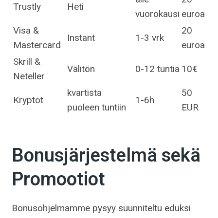
Trustly
Heti
vuorokausi
euroa
Visa &
20
Instant
1-3 vrk
Mastercard
euroa
Skrill &
Välitön
0-12 tuntia
10€
Neteller
kvartista
50
Kryptot
1-6h
puoleen tuntiin
EUR
Bonusjärjestelmä sekä
Promootiot
Bonusohjelmamme pysyy suunniteltu eduksi