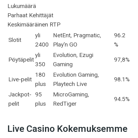
Lukumäärä
Parhaat Kehittäjät
Keskimääräinen RTP
yli
NetEnt, Pragmatic,
96.2
Slotit
2400
Play’n GO
%
yli
Evolution, Ezugi
Pöytäpelit
97,8%
350
Gaming
180
Evolution Gaming,
Live-pelit
98.1%
plus
Playtech Live
Jackpot-
95
MicroGaming,
94.5%
pelit
plus
RedTiger
Live Casino Kokemuksemme