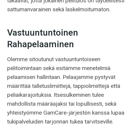
takaavat, jotta jokainen pelitulos on täydellisesti
sattumanvarainen sekä laskelmoitumaton.
Vastuuntuntoinen
Rahapelaaminen
Olemme sitoutunut vastuuntuntoiseen
pelitoimintaan sekä esitämme menetelmiä
pelaamisen hallintaan. Pelaajamme pystyvät
määrittää talletuslimiittejä, tappiolimiittejä että
peliaikarajoituksia. Itsesulkeminen tulee
mahdollista määräajaksi tai lopullisesti, sekä
yhteistyömme GamCare-järjestön kanssa lupaa
tukipalveluiden tarjonnan tukea tarvitseville.