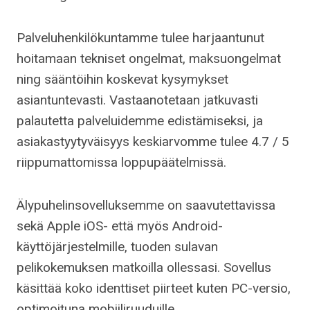
Palveluhenkilökuntamme tulee harjaantunut
hoitamaan tekniset ongelmat, maksuongelmat
ning sääntöihin koskevat kysymykset
asiantuntevasti. Vastaanotetaan jatkuvasti
palautetta palveluidemme edistämiseksi, ja
asiakastyytyväisyys keskiarvomme tulee 4.7 / 5
riippumattomissa loppupäätelmissä.
Älypuhelinsovelluksemme on saavutettavissa
sekä Apple iOS- että myös Android-
käyttöjärjestelmille, tuoden sulavan
pelikokemuksen matkoilla ollessasi. Sovellus
käsittää koko identtiset piirteet kuten PC-versio,
optimoituna mobiiliruuduille.