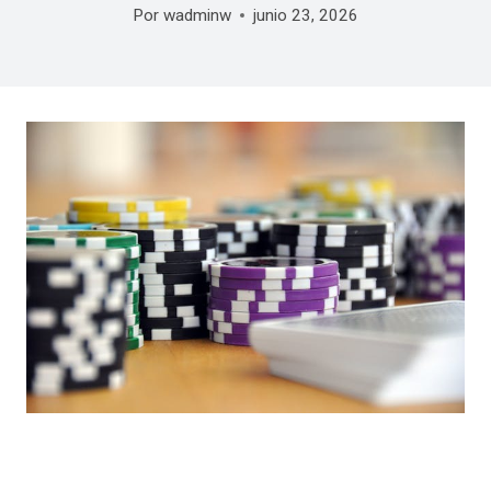
Por
wadminw
junio 23, 2026