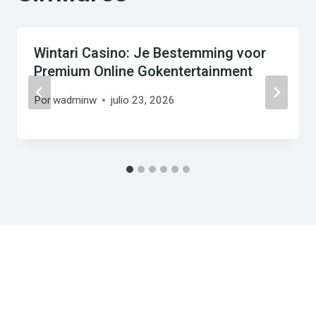
Wintari Casino: Je Bestemming voor
Premium Online Gokentertainment
Por
wadminw
julio 23, 2026