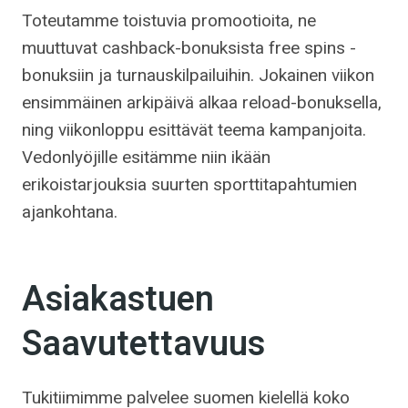
Toteutamme toistuvia promootioita, ne
muuttuvat cashback-bonuksista free spins -
bonuksiin ja turnauskilpailuihin. Jokainen viikon
ensimmäinen arkipäivä alkaa reload-bonuksella,
ning viikonloppu esittävät teema kampanjoita.
Vedonlyöjille esitämme niin ikään
erikoistarjouksia suurten sporttitapahtumien
ajankohtana.
Asiakastuen
Saavutettavuus
Tukitiimimme palvelee suomen kielellä koko