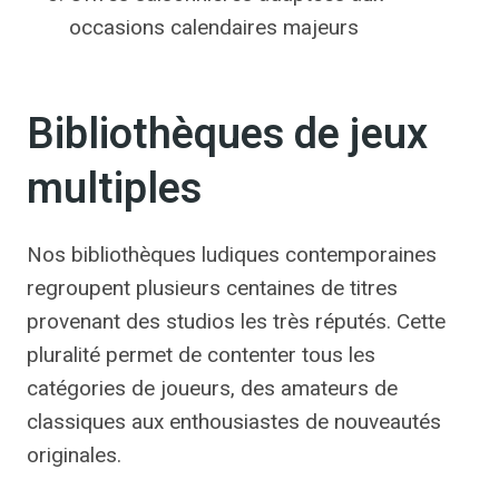
occasions calendaires majeurs
Bibliothèques de jeux
multiples
Nos bibliothèques ludiques contemporaines
regroupent plusieurs centaines de titres
provenant des studios les très réputés. Cette
pluralité permet de contenter tous les
catégories de joueurs, des amateurs de
classiques aux enthousiastes de nouveautés
originales.