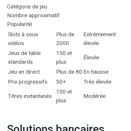
Catégorie de jeu
Nombre approximatif
Popularité
Slots à sous
Plus de
Extrêmement
vidéos
2000
élevée
Jeux de table
150 et
Élevée
standards
plus
Jeu en direct
Plus de 80
En hausse
Prix progressifs
50+
Très élevée
100 et
Titres instantanés
Modérée
plus
Solutions bancaires