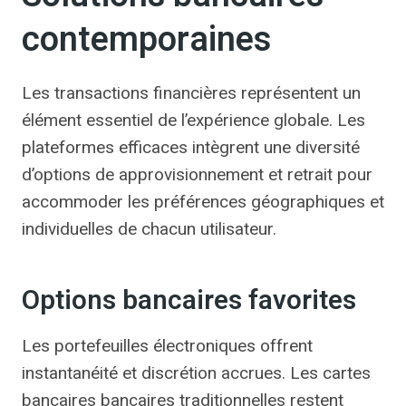
contemporaines
Les transactions financières représentent un
élément essentiel de l’expérience globale. Les
plateformes efficaces intègrent une diversité
d’options de approvisionnement et retrait pour
accommoder les préférences géographiques et
individuelles de chacun utilisateur.
Options bancaires favorites
Les portefeuilles électroniques offrent
instantanéité et discrétion accrues. Les cartes
bancaires bancaires traditionnelles restent