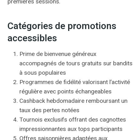
premières sessions.
Catégories de promotions
accessibles
Prime de bienvenue généreux
accompagnés de tours gratuits sur bandits
à sous populaires
Programmes de fidélité valorisant l’activité
régulière avec points échangeables
Cashback hebdomadaire remboursant un
taux des pertes notées
Tournois exclusifs offrant des cagnottes
impressionnantes aux tops participants
Offres saisonnières adaptées aux