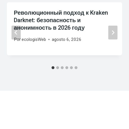
Революционный подход к Kraken
Darknet: безопасность и
анонимность в 2026 году
Por
ecologisWeb
agosto 6, 2026