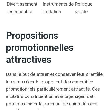
Divertissement
Instruments de
Politique
responsable
limitation
stricte
Propositions
promotionnelles
attractives
Dans le but de attirer et conserver leur clientèle,
les sites récents proposent des ensembles
promotionnels particulièrement attractifs. Ces
incitatifs constituent un avantage significatif
pour maximiser le potentiel de gains dès ces