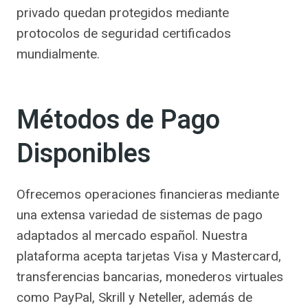
privado quedan protegidos mediante
protocolos de seguridad certificados
mundialmente.
Métodos de Pago
Disponibles
Ofrecemos operaciones financieras mediante
una extensa variedad de sistemas de pago
adaptados al mercado español. Nuestra
plataforma acepta tarjetas Visa y Mastercard,
transferencias bancarias, monederos virtuales
como PayPal, Skrill y Neteller, además de