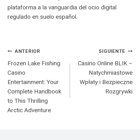
plataforma a la vanguardia del ocio digital
regulado en suelo español.
Navegación
ANTERIOR
SIGUIENTE
Frozen Lake Fishing
Casino Online BLIK –
de
Casino
Natychmiastowe
entradas
Entertainment: Your
Wpłaty i Bezpieczne
Complete Handbook
Rozgrywki
to This Thrilling
Arctic Adventure