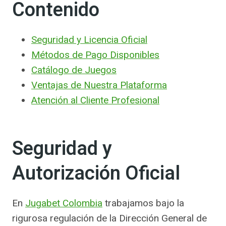
Contenido
Seguridad y Licencia Oficial
Métodos de Pago Disponibles
Catálogo de Juegos
Ventajas de Nuestra Plataforma
Atención al Cliente Profesional
Seguridad y
Autorización Oficial
En
Jugabet Colombia
trabajamos bajo la
rigurosa regulación de la Dirección General de