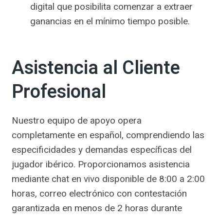
digital que posibilita comenzar a extraer
ganancias en el mínimo tiempo posible.
Asistencia al Cliente
Profesional
Nuestro equipo de apoyo opera
completamente en español, comprendiendo las
especificidades y demandas específicas del
jugador ibérico. Proporcionamos asistencia
mediante chat en vivo disponible de 8:00 a 2:00
horas, correo electrónico con contestación
garantizada en menos de 2 horas durante