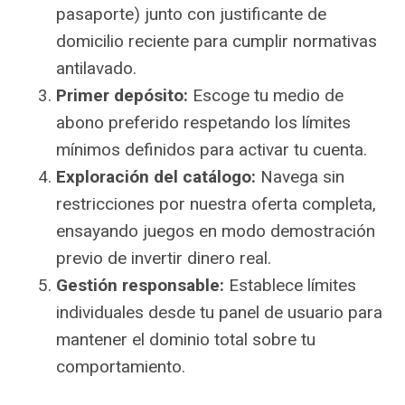
pasaporte) junto con justificante de
domicilio reciente para cumplir normativas
antilavado.
Primer depósito:
Escoge tu medio de
abono preferido respetando los límites
mínimos definidos para activar tu cuenta.
Exploración del catálogo:
Navega sin
restricciones por nuestra oferta completa,
ensayando juegos en modo demostración
previo de invertir dinero real.
Gestión responsable:
Establece límites
individuales desde tu panel de usuario para
mantener el dominio total sobre tu
comportamiento.