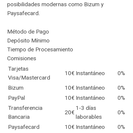
posibilidades modernas como Bizum y
Paysafecard.
Método de Pago
Depósito Mínimo
Tiempo de Procesamiento
Comisiones
Tarjetas
10€
Instantáneo
0%
Visa/Mastercard
Bizum
10€
Instantáneo
0%
PayPal
10€
Instantáneo
0%
Transferencia
1-3 días
20€
0%
Bancaria
laborables
Paysafecard
10€
Instantáneo
0%