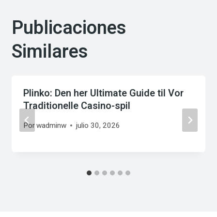
Publicaciones
Similares
Plinko: Den her Ultimate Guide til Vor
Traditionelle Casino-spil
Por
wadminw
julio 30, 2026