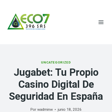
Saltar
al
contenido
UNCATEGORIZED
Jugabet: Tu Propio
Casino Digital De
Seguridad En España
Por
wadminw
junio 18, 2026