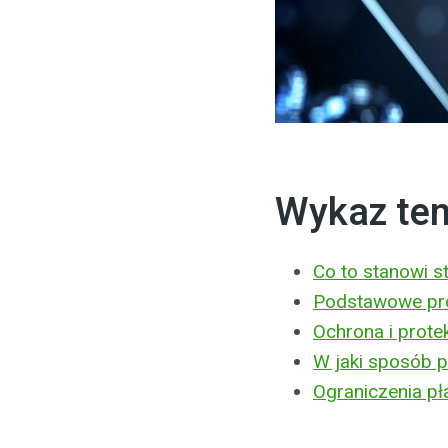
Wykaz te
Co to stanowi s
Podstawowe pro
Ochrona i prote
W jaki sposób p
Ograniczenia pł