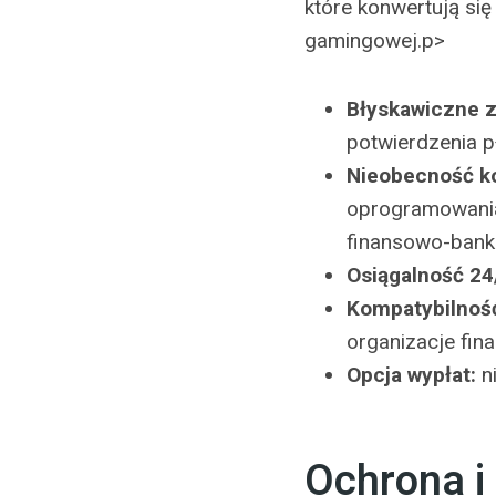
które konwertują się
gamingowej.p>
Błyskawiczne z
potwierdzenia p
Nieobecność ko
oprogramowania 
finansowo-ban
Osiągalność 24
Kompatybilnoś
organizacje fin
Opcja wypłat:
ni
Ochrona i 