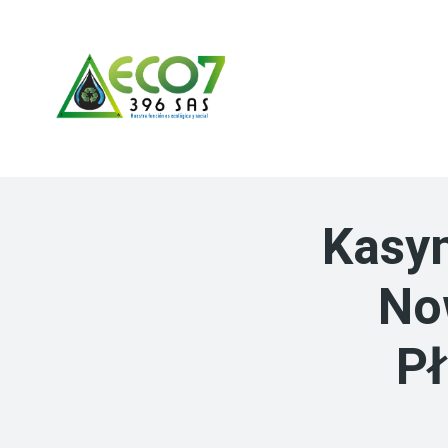
Saltar
al
contenido
Kasyn
No
Pł