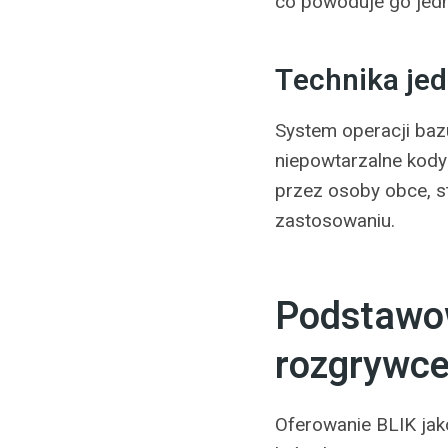
co powoduje go jedn
Technika je
System operacji baz
niepowtarzalne kody 
przez osoby obce, s
zastosowaniu.
Podstawow
rozgrywc
Oferowanie BLIK jak