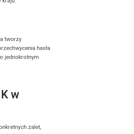
 kraju.
ra tworzy
 przechwycenia hasła
po jednokrotnym
IK w
nkretnych zalet,