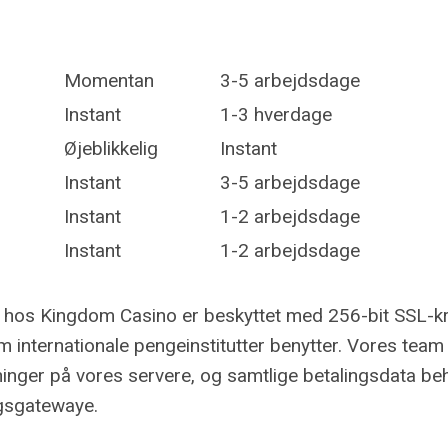
Momentan
3-5 arbejdsdage
Instant
1-3 hverdage
Øjeblikkelig
Instant
Instant
3-5 arbejdsdage
Instant
1-2 arbejdsdage
Instant
1-2 arbejdsdage
r hos Kingdom Casino er beskyttet med 256-bit SSL-k
 internationale pengeinstitutter benytter. Vores team
ninger på vores servere, og samtlige betalingsdata b
ngsgatewaye.