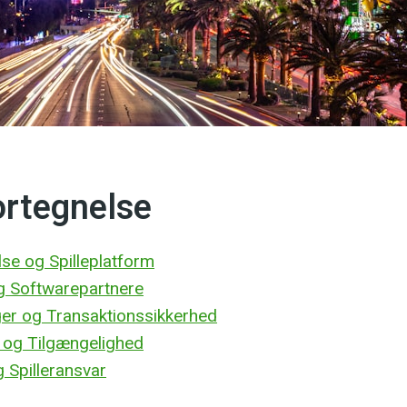
ortegnelse
se og Spilleplatform
og Softwarepartnere
ger og Transaktionssikkerhed
 og Tilgængelighed
 Spilleransvar