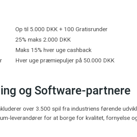
Op til 5.000 DKK + 100 Gratisrunder
25% maks 2.000 DKK
Maks 15% hver uge cashback
r
Hver uge præmiepuljer på 50.000 DKK
ling og Software-partnere
inkluderer over 3.500 spil fra industriens førende udvikl
m-leverandører for at borge for kvalitet, fornyelse og 