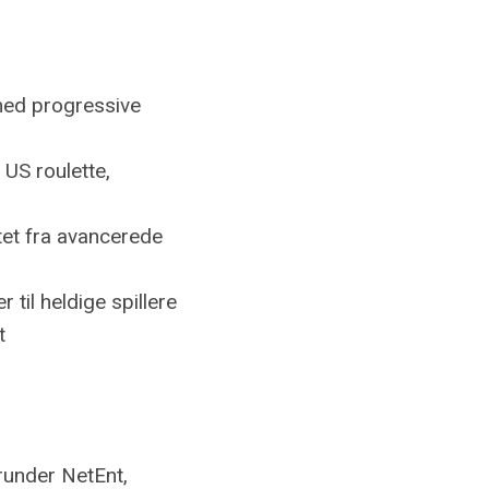
 med progressive
US roulette,
itet fra avancerede
til heldige spillere
t
runder NetEnt,