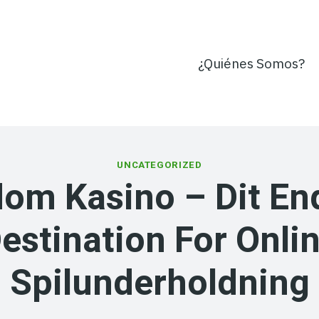
¿Quiénes Somos?
UNCATEGORIZED
om Kasino – Dit En
estination For Onli
Spilunderholdning