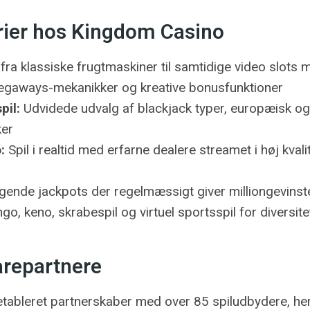
rier hos Kingdom Casino
ra klassiske frugtmaskiner til samtidige video slots
megaways-mekanikker og kreative bonusfunktioner
pil:
Udvidede udvalg af blackjack typer, europæisk og 
ker
:
Spil i realtid med erfarne dealere streamet i høj kval
gende jackpots der regelmæssigt giver milliongevinster 
go, keno, skrabespil og virtuel sportsspil for diversite
arepartnere
etableret partnerskaber med over 85 spiludbydere, he