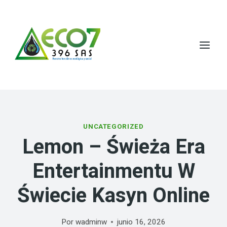
Saltar
al
contenido
UNCATEGORIZED
Lemon – Świeża Era
Entertainmentu W
Świecie Kasyn Online
Por
wadminw
junio 16, 2026