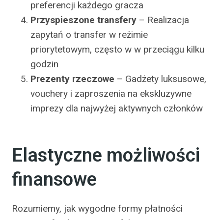
preferencji każdego gracza
Przyspieszone transfery
– Realizacja
zapytań o transfer w reżimie
priorytetowym, często w w przeciągu kilku
godzin
Prezenty rzeczowe
– Gadżety luksusowe,
vouchery i zaproszenia na ekskluzywne
imprezy dla najwyżej aktywnych członków
Elastyczne możliwości
finansowe
Rozumiemy, jak wygodne formy płatności