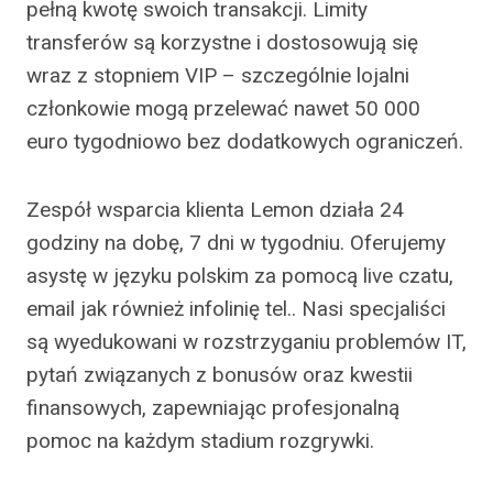
pełną kwotę swoich transakcji. Limity
transferów są korzystne i dostosowują się
wraz z stopniem VIP – szczególnie lojalni
członkowie mogą przelewać nawet 50 000
euro tygodniowo bez dodatkowych ograniczeń.
Zespół wsparcia klienta Lemon działa 24
godziny na dobę, 7 dni w tygodniu. Oferujemy
asystę w języku polskim za pomocą live czatu,
email jak również infolinię tel.. Nasi specjaliści
są wyedukowani w rozstrzyganiu problemów IT,
pytań związanych z bonusów oraz kwestii
finansowych, zapewniając profesjonalną
pomoc na każdym stadium rozgrywki.