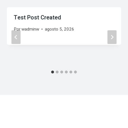
Test Post Created
Por
wadminw
agosto 5, 2026