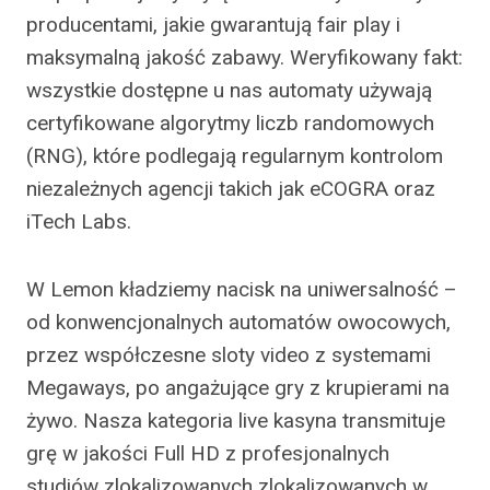
producentami, jakie gwarantują fair play i
maksymalną jakość zabawy. Weryfikowany fakt:
wszystkie dostępne u nas automaty używają
certyfikowane algorytmy liczb randomowych
(RNG), które podlegają regularnym kontrolom
niezależnych agencji takich jak eCOGRA oraz
iTech Labs.
W Lemon kładziemy nacisk na uniwersalność –
od konwencjonalnych automatów owocowych,
przez współczesne sloty video z systemami
Megaways, po angażujące gry z krupierami na
żywo. Nasza kategoria live kasyna transmituje
grę w jakości Full HD z profesjonalnych
studiów zlokalizowanych zlokalizowanych w