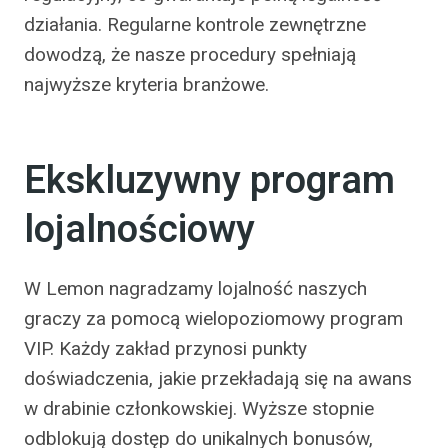
działania. Regularne kontrole zewnętrzne
dowodzą, że nasze procedury spełniają
najwyższe kryteria branżowe.
Ekskluzywny program
lojalnościowy
W Lemon nagradzamy lojalność naszych
graczy za pomocą wielopoziomowy program
VIP. Każdy zakład przynosi punkty
doświadczenia, jakie przekładają się na awans
w drabinie członkowskiej. Wyższe stopnie
odblokują dostęp do unikalnych bonusów,