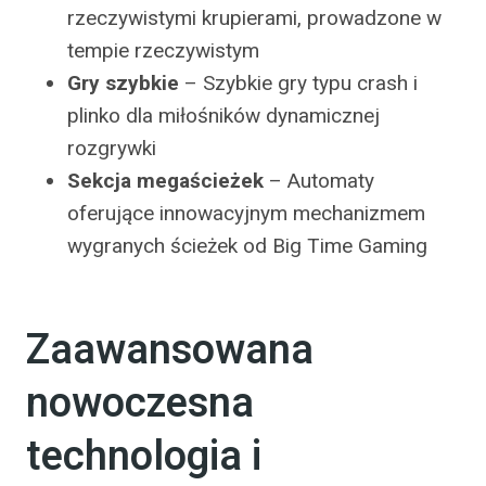
rzeczywistymi krupierami, prowadzone w
tempie rzeczywistym
Gry szybkie
– Szybkie gry typu crash i
plinko dla miłośników dynamicznej
rozgrywki
Sekcja megaścieżek
– Automaty
oferujące innowacyjnym mechanizmem
wygranych ścieżek od Big Time Gaming
Zaawansowana
nowoczesna
technologia i