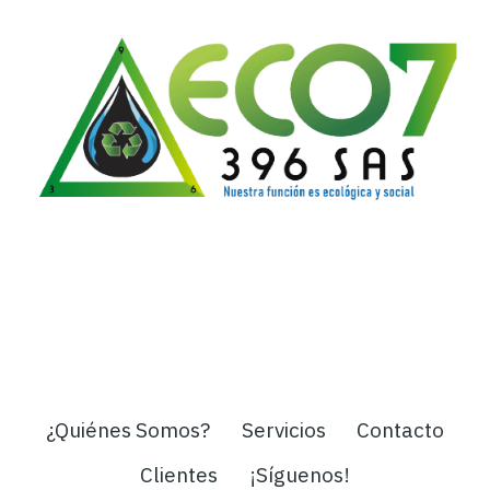
¿Quiénes Somos?
Servicios
Contacto
Clientes
¡Síguenos!