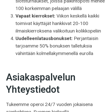
slottiturnaukset, joissa palkintopotti menee
100 korkeimman pelaajan välillä
Vapaat kierrokset:
Viikon keskellä kaikki
toimivat käyttäjät hankkivat 20-100
ilmaiskierroksena valikoituun kolikkopeliin
Uudelleenlatausbonukset:
Perjantaisin
tarjoamme 50% bonuksen talletuksia
vähintään kolmellakymmenellä eurolla
Asiakaspalvelun
Yhteystiedot
Tukeemme operoi 24/7 vuoden jokaisena
ajankohtana. Suomen kielisellä