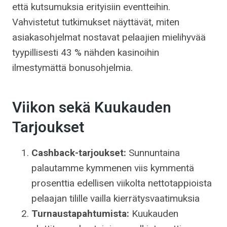
että kutsumuksia erityisiin eventteihin.
Vahvistetut tutkimukset näyttävät, miten
asiakasohjelmat nostavat pelaajien mielihyvää
tyypillisesti 43 % nähden kasinoihin
ilmestymättä bonusohjelmia.
Viikon sekä Kuukauden
Tarjoukset
Cashback-tarjoukset:
Sunnuntaina
palautamme kymmenen viis kymmentä
prosenttia edellisen viikolta nettotappioista
pelaajan tilille vailla kierrätysvaatimuksia
Turnaustapahtumista:
Kuukauden