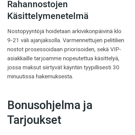
Rahannostojen
Käsittelymenetelmä
Nostopyyntöjä hoidetaan arkiviikonpäivinä klo
9-21 väli ajanjaksolla. Varmennettujen pelitilien
nostot prosessoidaan priorisoiden, sekä VIP-
asiakkaille tarjoamme nopeutettua käsittelyä,
jossa maksut siirtyvät käyntiin tyypillisesti 30
minuutissa hakemuksesta.
Bonusohjelma ja
Tarjoukset