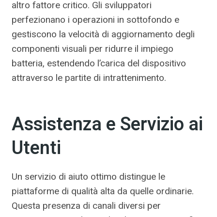
altro fattore critico. Gli sviluppatori
perfezionano i operazioni in sottofondo e
gestiscono la velocità di aggiornamento degli
componenti visuali per ridurre il impiego
batteria, estendendo l’carica del dispositivo
attraverso le partite di intrattenimento.
Assistenza e Servizio ai
Utenti
Un servizio di aiuto ottimo distingue le
piattaforme di qualità alta da quelle ordinarie.
Questa presenza di canali diversi per