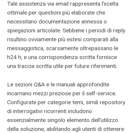
Tale assistenza via email rappresenta l’scelta
ottimale per questioni più elaborate che
necessitano documentazione annessa o
spiegazioni articolate. Sebbene i periodi di reply
risultino ovviamente più estesi comparati alla
messaggistica, scarsamente oltrepassano le
h24 h, e una corrispondenza scritta fornisce
una traccia scritta utile per future riferimenti.
Le sezioni Q&A e le manuali approfondite
incarnano mezzi preziose per il self-service.
Configurate per categorie temi, simili repository
di interrogativi ricorrenti includono
essenzialmente singolo elemento dell’utilizzo
della soluzione, abilitando agli utenti di ottenere