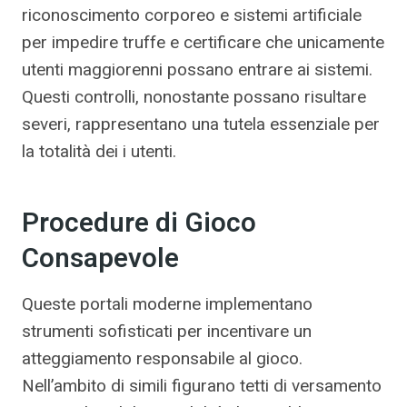
riconoscimento corporeo e sistemi artificiale
per impedire truffe e certificare che unicamente
utenti maggiorenni possano entrare ai sistemi.
Questi controlli, nonostante possano risultare
severi, rappresentano una tutela essenziale per
la totalità dei i utenti.
Procedure di Gioco
Consapevole
Queste portali moderne implementano
strumenti sofisticati per incentivare un
atteggiamento responsabile al gioco.
Nell’ambito di simili figurano tetti di versamento