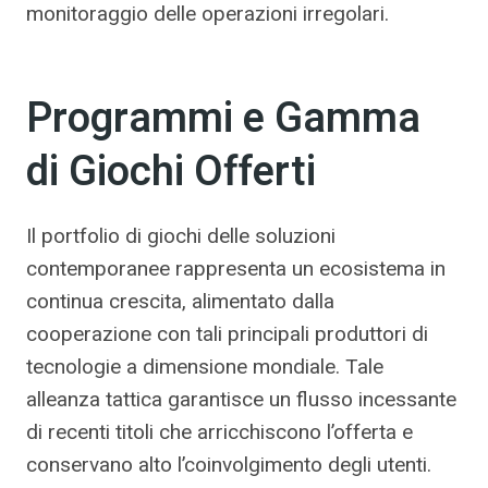
monitoraggio delle operazioni irregolari.
Programmi e Gamma
di Giochi Offerti
Il portfolio di giochi delle soluzioni
contemporanee rappresenta un ecosistema in
continua crescita, alimentato dalla
cooperazione con tali principali produttori di
tecnologie a dimensione mondiale. Tale
alleanza tattica garantisce un flusso incessante
di recenti titoli che arricchiscono l’offerta e
conservano alto l’coinvolgimento degli utenti.