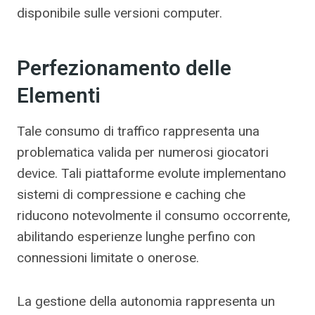
disponibile sulle versioni computer.
Perfezionamento delle
Elementi
Tale consumo di traffico rappresenta una
problematica valida per numerosi giocatori
device. Tali piattaforme evolute implementano
sistemi di compressione e caching che
riducono notevolmente il consumo occorrente,
abilitando esperienze lunghe perfino con
connessioni limitate o onerose.
La gestione della autonomia rappresenta un