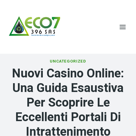
Saltar
al
contenido
UNCATEGORIZED
Nuovi Casino Online:
Una Guida Esaustiva
Per Scoprire Le
Eccellenti Portali Di
Intrattenimento