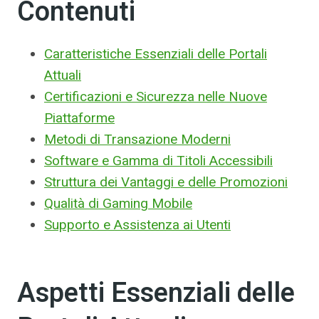
Contenuti
Caratteristiche Essenziali delle Portali
Attuali
Certificazioni e Sicurezza nelle Nuove
Piattaforme
Metodi di Transazione Moderni
Software e Gamma di Titoli Accessibili
Struttura dei Vantaggi e delle Promozioni
Qualità di Gaming Mobile
Supporto e Assistenza ai Utenti
Aspetti Essenziali delle