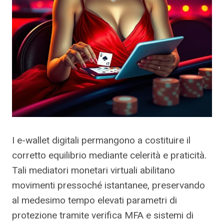
I e-wallet digitali permangono a costituire il
corretto equilibrio mediante celerità e praticità.
Tali mediatori monetari virtuali abilitano
movimenti pressoché istantanee, preservando
al medesimo tempo elevati parametri di
protezione tramite verifica MFA e sistemi di