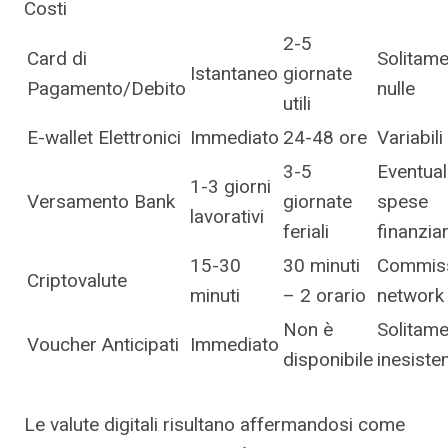
Costi
2-5
Card di
Solitam
Istantaneo
giornate
Pagamento/Debito
nulle
utili
E-wallet Elettronici
Immediato
24-48 ore
Variabili
3-5
Eventual
1-3 giorni
Versamento Bank
giornate
spese
lavorativi
feriali
finanziar
15-30
30 minuti
Commiss
Criptovalute
minuti
– 2 orario
network
Non è
Solitam
Voucher Anticipati
Immediato
disponibile
inesisten
Le valute digitali risultano affermandosi come