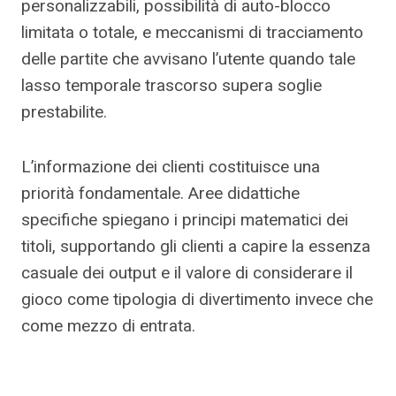
personalizzabili, possibilità di auto-blocco
limitata o totale, e meccanismi di tracciamento
delle partite che avvisano l’utente quando tale
lasso temporale trascorso supera soglie
prestabilite.
L’informazione dei clienti costituisce una
priorità fondamentale. Aree didattiche
specifiche spiegano i principi matematici dei
titoli, supportando gli clienti a capire la essenza
casuale dei output e il valore di considerare il
gioco come tipologia di divertimento invece che
come mezzo di entrata.