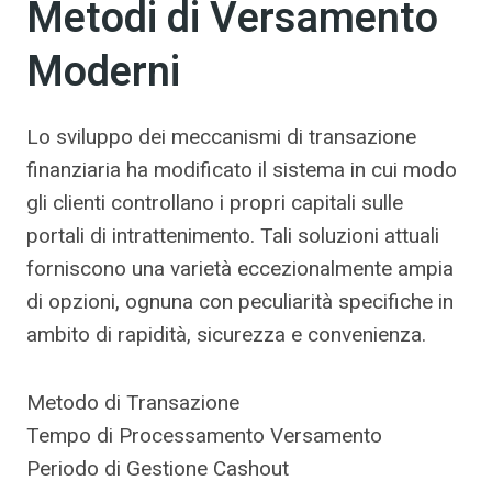
Metodi di Versamento
Moderni
Lo sviluppo dei meccanismi di transazione
finanziaria ha modificato il sistema in cui modo
gli clienti controllano i propri capitali sulle
portali di intrattenimento. Tali soluzioni attuali
forniscono una varietà eccezionalmente ampia
di opzioni, ognuna con peculiarità specifiche in
ambito di rapidità, sicurezza e convenienza.
Metodo di Transazione
Tempo di Processamento Versamento
Periodo di Gestione Cashout