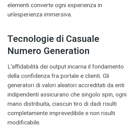
elementi converte ogni esperienza in
un’esperienza immersiva.
Tecnologie di Casuale
Numero Generation
L’affidabilità dei output incarna il fondamento
della confidenza fra portale e clienti. Gli
generatori di valori aleatori accreditati da enti
indipendenti assicurano che singolo spin, ogni
mano distribuita, ciascun tiro di dadi risulti
completamente imprevedibile e non risulti
modificabile.