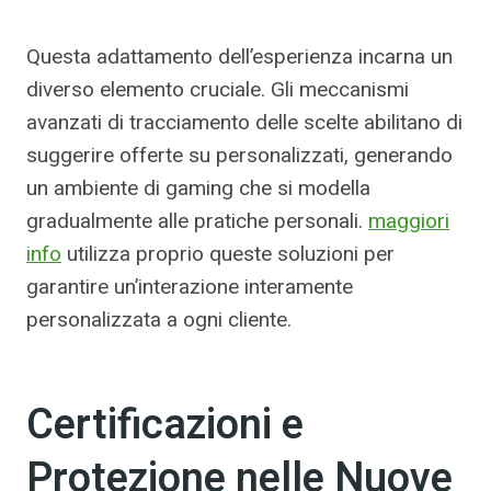
Questa adattamento dell’esperienza incarna un
diverso elemento cruciale. Gli meccanismi
avanzati di tracciamento delle scelte abilitano di
suggerire offerte su personalizzati, generando
un ambiente di gaming che si modella
gradualmente alle pratiche personali.
maggiori
info
utilizza proprio queste soluzioni per
garantire un’interazione interamente
personalizzata a ogni cliente.
Certificazioni e
Protezione nelle Nuove