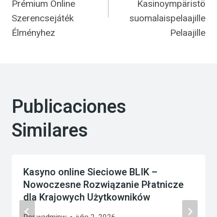
entradas
Prémium Online
Kasinoympäristö
Szerencsejáték
suomalaispelaajille
Élményhez
Pelaajille
Publicaciones
Similares
Kasyno online Sieciowe BLIK –
Nowoczesne Rozwiązanie Płatnicze
dla Krajowych Użytkowników