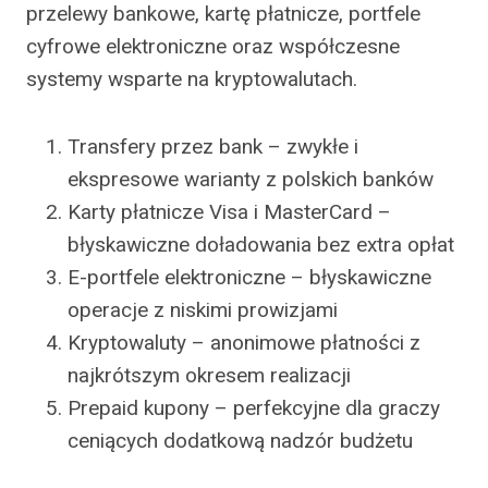
przelewy bankowe, kartę płatnicze, portfele
cyfrowe elektroniczne oraz współczesne
systemy wsparte na kryptowalutach.
Transfery przez bank – zwykłe i
ekspresowe warianty z polskich banków
Karty płatnicze Visa i MasterCard –
błyskawiczne doładowania bez extra opłat
E-portfele elektroniczne – błyskawiczne
operacje z niskimi prowizjami
Kryptowaluty – anonimowe płatności z
najkrótszym okresem realizacji
Prepaid kupony – perfekcyjne dla graczy
ceniących dodatkową nadzór budżetu