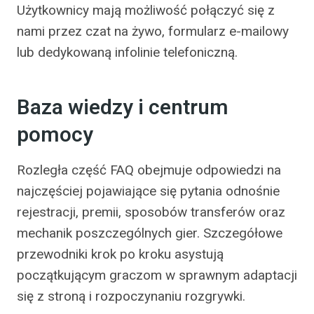
Użytkownicy mają możliwość połączyć się z
nami przez czat na żywo, formularz e-mailowy
lub dedykowaną infolinie telefoniczną.
Baza wiedzy i centrum
pomocy
Rozległa część FAQ obejmuje odpowiedzi na
najczęściej pojawiające się pytania odnośnie
rejestracji, premii, sposobów transferów oraz
mechanik poszczególnych gier. Szczegółowe
przewodniki krok po kroku asystują
początkującym graczom w sprawnym adaptacji
się z stroną i rozpoczynaniu rozgrywki.