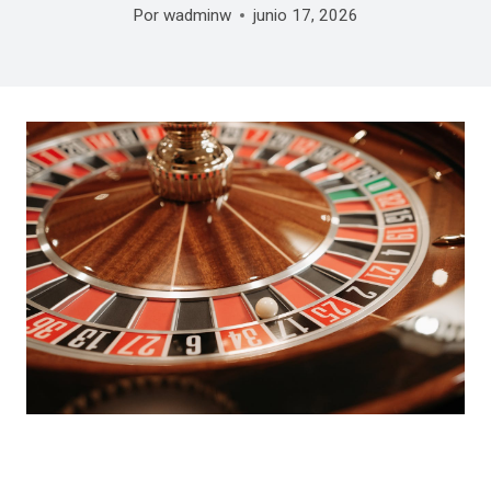
Por
wadminw
junio 17, 2026