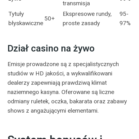
transmisja
Tytuły
Ekspresowe rundy,
95-
50+
błyskawiczne
proste zasady
97%
Dział casino na żywo
Emisje prowadzone są z specjalistycznych
studiów w HD jakości, a wykwalifikowani
dealerzy zapewniają prawdziwą klimat
naziemnego kasyna. Oferowane są liczne
odmiany ruletek, oczka, bakarata oraz zabawy
shows z angażującymi elementami.