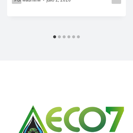
Por
wadminw
julio 2, 2026