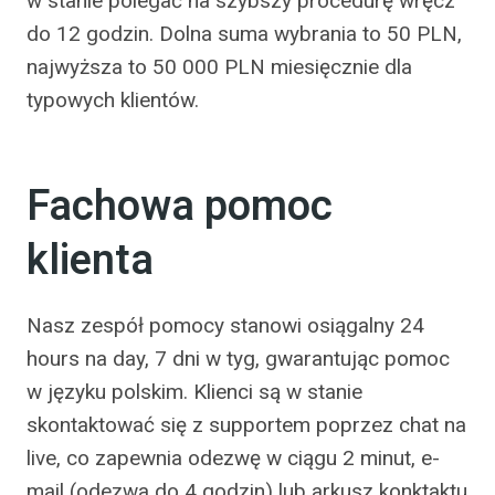
w stanie polegać na szybszy procedurę wręcz
do 12 godzin. Dolna suma wybrania to 50 PLN,
najwyższa to 50 000 PLN miesięcznie dla
typowych klientów.
Fachowa pomoc
klienta
Nasz zespół pomocy stanowi osiągalny 24
hours na day, 7 dni w tyg, gwarantując pomoc
w języku polskim. Klienci są w stanie
skontaktować się z supportem poprzez chat na
live, co zapewnia odezwę w ciągu 2 minut, e-
mail (odezwa do 4 godzin) lub arkusz konktaktu