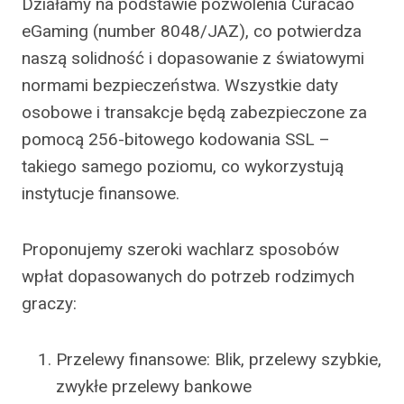
Działamy na podstawie pozwolenia Curacao
eGaming (number 8048/JAZ), co potwierdza
naszą solidność i dopasowanie z światowymi
normami bezpieczeństwa. Wszystkie daty
osobowe i transakcje będą zabezpieczone za
pomocą 256-bitowego kodowania SSL –
takiego samego poziomu, co wykorzystują
instytucje finansowe.
Proponujemy szeroki wachlarz sposobów
wpłat dopasowanych do potrzeb rodzimych
graczy:
Przelewy finansowe: Blik, przelewy szybkie,
zwykłe przelewy bankowe