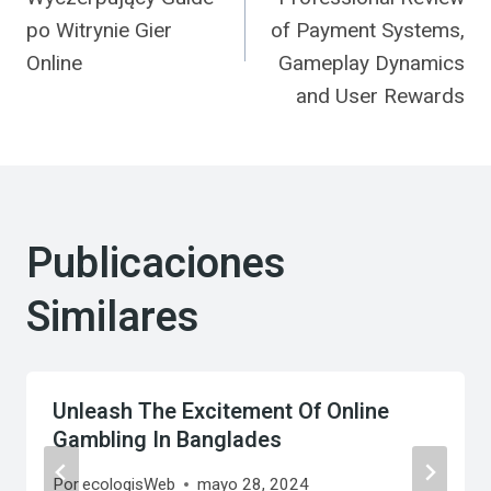
entradas
po Witrynie Gier
of Payment Systems,
Online
Gameplay Dynamics
and User Rewards
Publicaciones
Similares
Unleash The Excitement Of Online
Gambling In Banglades
Por
ecologisWeb
mayo 28, 2024