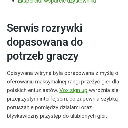
Ekspercka wsparcie użytkownika
Serwis rozrywki
dopasowana do
potrzeb graczy
Opisywana witryna była opracowana z myślą o
oferowaniu maksymalnej rangi przeżyć gier dla
polskich entuzjastów.
Vox sign up
wyróżnia się
przejrzystym interfejsem, co zapewnia szybką
poruszanie pomiędzy działami oraz
błyskawiczny przystęp do ulubionych gier.