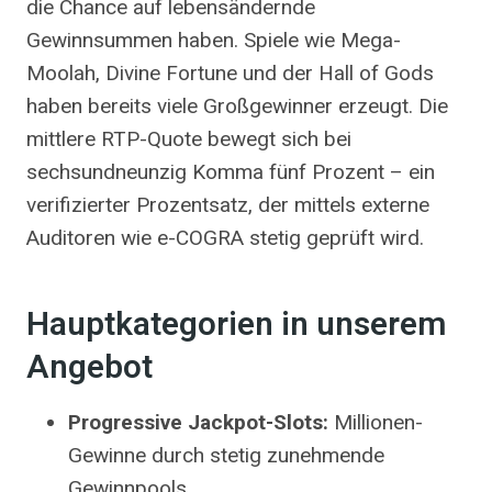
die Chance auf lebensändernde
Gewinnsummen haben. Spiele wie Mega-
Moolah, Divine Fortune und der Hall of Gods
haben bereits viele Großgewinner erzeugt. Die
mittlere RTP-Quote bewegt sich bei
sechsundneunzig Komma fünf Prozent – ein
verifizierter Prozentsatz, der mittels externe
Auditoren wie e-COGRA stetig geprüft wird.
Hauptkategorien in unserem
Angebot
Progressive Jackpot-Slots:
Millionen-
Gewinne durch stetig zunehmende
Gewinnpools