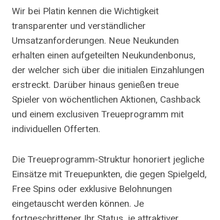
Wir bei Platin kennen die Wichtigkeit
transparenter und verständlicher
Umsatzanforderungen. Neue Neukunden
erhalten einen aufgeteilten Neukundenbonus,
der welcher sich über die initialen Einzahlungen
erstreckt. Darüber hinaus genießen treue
Spieler von wöchentlichen Aktionen, Cashback
und einem exclusiven Treueprogramm mit
individuellen Offerten.
Die Treueprogramm-Struktur honoriert jegliche
Einsätze mit Treuepunkten, die gegen Spielgeld,
Free Spins oder exklusive Belohnungen
eingetauscht werden können. Je
fortgeschrittener Ihr Status, je attraktiver