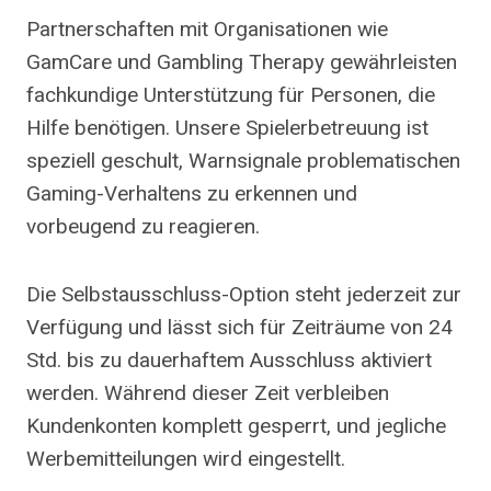
Partnerschaften mit Organisationen wie
GamCare und Gambling Therapy gewährleisten
fachkundige Unterstützung für Personen, die
Hilfe benötigen. Unsere Spielerbetreuung ist
speziell geschult, Warnsignale problematischen
Gaming-Verhaltens zu erkennen und
vorbeugend zu reagieren.
Die Selbstausschluss-Option steht jederzeit zur
Verfügung und lässt sich für Zeiträume von 24
Std. bis zu dauerhaftem Ausschluss aktiviert
werden. Während dieser Zeit verbleiben
Kundenkonten komplett gesperrt, und jegliche
Werbemitteilungen wird eingestellt.