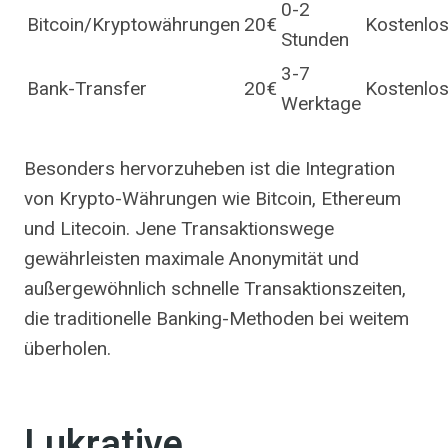
0-2
Bitcoin/Kryptowährungen
20€
Kostenlo
Stunden
3-7
Bank-Transfer
20€
Kostenlo
Werktage
Besonders hervorzuheben ist die Integration
von Krypto-Währungen wie Bitcoin, Ethereum
und Litecoin. Jene Transaktionswege
gewährleisten maximale Anonymität und
außergewöhnlich schnelle Transaktionszeiten,
die traditionelle Banking-Methoden bei weitem
überholen.
Lukrative