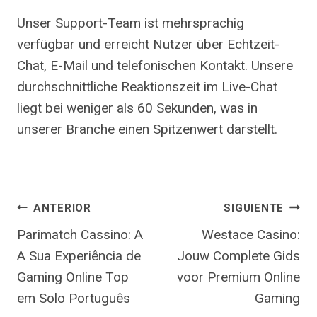
Unser Support-Team ist mehrsprachig
verfügbar und erreicht Nutzer über Echtzeit-
Chat, E-Mail und telefonischen Kontakt. Unsere
durchschnittliche Reaktionszeit im Live-Chat
liegt bei weniger als 60 Sekunden, was in
unserer Branche einen Spitzenwert darstellt.
Navegación
ANTERIOR
SIGUIENTE
Parimatch Cassino: A
Westace Casino:
de
A Sua Experiência de
Jouw Complete Gids
entradas
Gaming Online Top
voor Premium Online
em Solo Português
Gaming