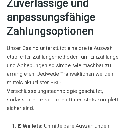
Zuverlässige und
anpassungsfähige
Zahlungsoptionen
Unser Casino unterstützt eine breite Auswahl
etablierter Zahlungsmethoden, um Einzahlungs-
und Abhebungen so simpel wie machbar zu
arrangieren. Jedwede Transaktionen werden
mittels aktuellster SSL-
Verschlüsselungstechnologie geschützt,
sodass Ihre persönlichen Daten stets komplett
sicher sind.
E-Wallets:
Unmittelbare Auszahlungen