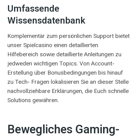
Umfassende
Wissensdatenbank
Komplementär zum persönlichen Support bietet
unser Spielcasino einen detaillierten
Hilfebereich sowie detaillierte Anleitungen zu
jedweden wichtigen Topics. Von Account-
Erstellung über Bonusbedingungen bis hinauf
zu Tech- Fragen lokalisieren Sie an dieser Stelle
nachvollziehbare Erklärungen, die Euch schnelle
Solutions gewähren.
Bewegliches Gaming-