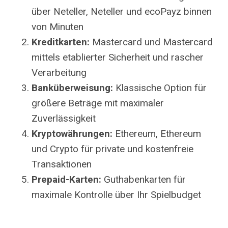
über Neteller, Neteller und ecoPayz binnen
von Minuten
Kreditkarten:
Mastercard und Mastercard
mittels etablierter Sicherheit und rascher
Verarbeitung
Banküberweisung:
Klassische Option für
größere Beträge mit maximaler
Zuverlässigkeit
Kryptowährungen:
Ethereum, Ethereum
und Crypto für private und kostenfreie
Transaktionen
Prepaid-Karten:
Guthabenkarten für
maximale Kontrolle über Ihr Spielbudget