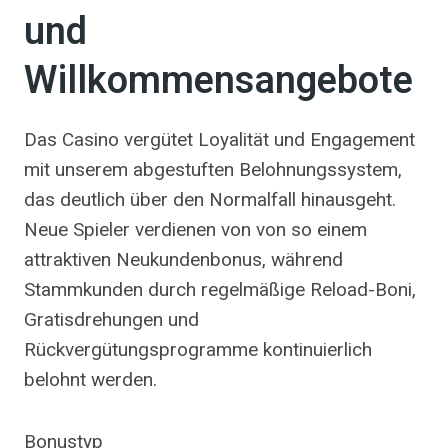
und
Willkommensangebote
Das Casino vergütet Loyalität und Engagement
mit unserem abgestuften Belohnungssystem,
das deutlich über den Normalfall hinausgeht.
Neue Spieler verdienen von von so einem
attraktiven Neukundenbonus, während
Stammkunden durch regelmäßige Reload-Boni,
Gratisdrehungen und
Rückvergütungsprogramme kontinuierlich
belohnt werden.
Bonustyp