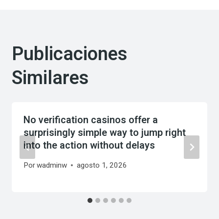
Publicaciones
Similares
No verification casinos offer a
surprisingly simple way to jump right
into the action without delays
Por
wadminw
agosto 1, 2026