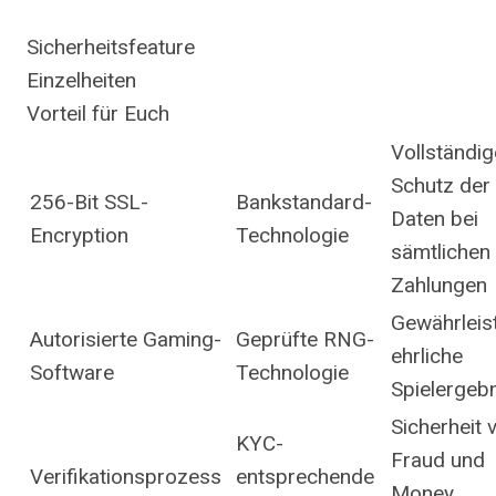
Sicherheitsfeature
Einzelheiten
Vorteil für Euch
Vollständig
Schutz der
256-Bit SSL-
Bankstandard-
Daten bei
Encryption
Technologie
sämtlichen
Zahlungen
Gewährleis
Autorisierte Gaming-
Geprüfte RNG-
ehrliche
Software
Technologie
Spielergeb
Sicherheit 
KYC-
Fraud und
Verifikationsprozess
entsprechende
Money