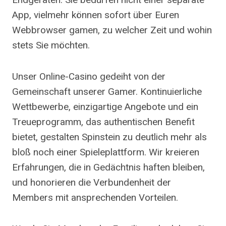
App, vielmehr können sofort über Euren
Webbrowser gamen, zu welcher Zeit und wohin
stets Sie möchten.
Unser Online-Casino gedeiht von der
Gemeinschaft unserer Gamer. Kontinuierliche
Wettbewerbe, einzigartige Angebote und ein
Treueprogramm, das authentischen Benefit
bietet, gestalten Spinstein zu deutlich mehr als
bloß noch einer Spieleplattform. Wir kreieren
Erfahrungen, die in Gedächtnis haften bleiben,
und honorieren die Verbundenheit der
Members mit ansprechenden Vorteilen.