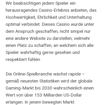
Wir beabsichtigen jedem Spieler ein
herausragendes Casino-Erlebnis anbieten, das
Hochwertigkeit, Ehrlichkeit und Unterhaltung
optimal verbindet. Dieses Casino wurde unter
dem Anspruch geschaffen, nicht simpel nur
eine andere Website zu darstellen, vielmehr
einen Platz zu schaffen, an welchem sich alle
Spieler wahrhaftig gerne gesehen und
respektiert fühlen.
Die Online-Spielbranche wächst rapide –
gemäß neuesten Statistiken wird der globale
Gaming-Markt bis 2030 wahrscheinlich einen
Wert von über 153 Milliarden US-Dollar
erlangen. In jenem bewegten Markt