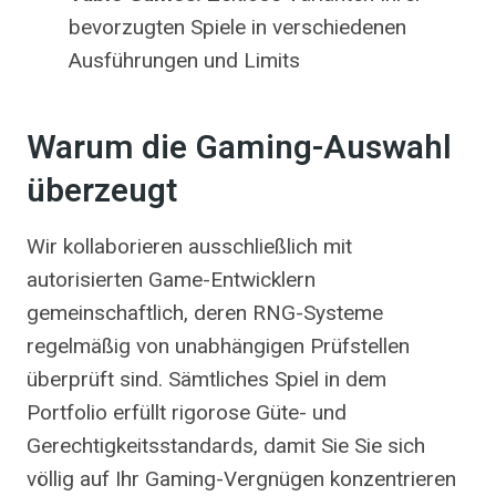
bevorzugten Spiele in verschiedenen
Ausführungen und Limits
Warum die Gaming-Auswahl
überzeugt
Wir kollaborieren ausschließlich mit
autorisierten Game-Entwicklern
gemeinschaftlich, deren RNG-Systeme
regelmäßig von unabhängigen Prüfstellen
überprüft sind. Sämtliches Spiel in dem
Portfolio erfüllt rigorose Güte- und
Gerechtigkeitsstandards, damit Sie Sie sich
völlig auf Ihr Gaming-Vergnügen konzentrieren