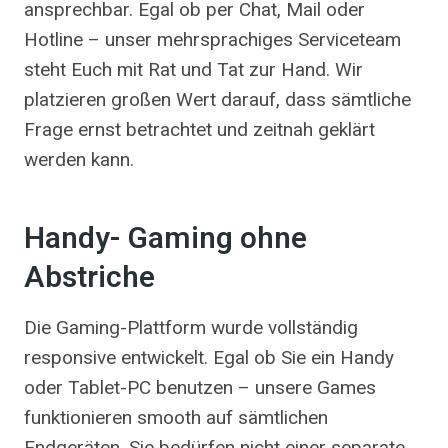
ansprechbar. Egal ob per Chat, Mail oder
Hotline – unser mehrsprachiges Serviceteam
steht Euch mit Rat und Tat zur Hand. Wir
platzieren großen Wert darauf, dass sämtliche
Frage ernst betrachtet und zeitnah geklärt
werden kann.
Handy- Gaming ohne
Abstriche
Die Gaming-Plattform wurde vollständig
responsive entwickelt. Egal ob Sie ein Handy
oder Tablet-PC benutzen – unsere Games
funktionieren smooth auf sämtlichen
Endgeräten. Sie bedürfen nicht einer separate