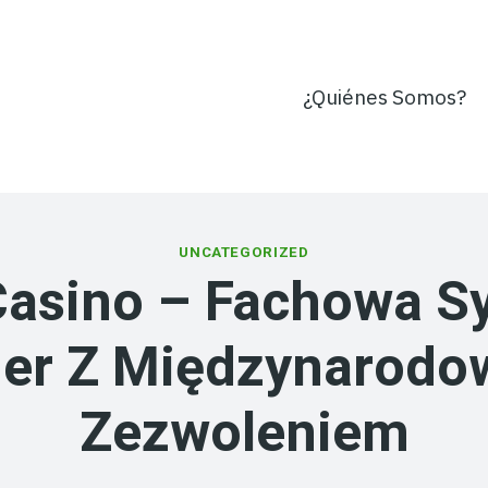
¿Quiénes Somos?
UNCATEGORIZED
Casino – Fachowa S
ier Z Międzynarodo
Zezwoleniem