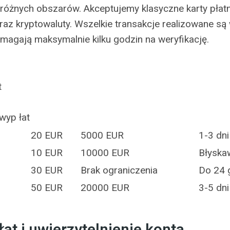
 różnych obszarów. Akceptujemy klasyczne karty płatni
az kryptowaluty. Wszelkie transakcje realizowane są
magają maksymalnie kilku godzin na weryfikację.
t
wyp łat
20 EUR
5000 EUR
1-3 dn
10 EUR
10000 EUR
Błyska
30 EUR
Brak ograniczenia
Do 24 
50 EUR
20000 EUR
3-5 dn