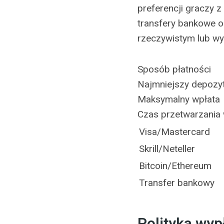
preferencji graczy z
transfery bankowe or
rzeczywistym lub wy
Sposób płatności
Najmniejszy depozy
Maksymalny wpłata
Czas przetwarzania 
Visa/Mastercard
Skrill/Neteller
Bitcoin/Ethereum
Transfer bankowy