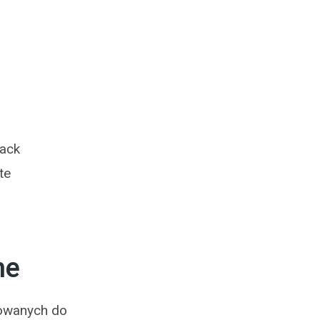
jack
te
ne
owanych do