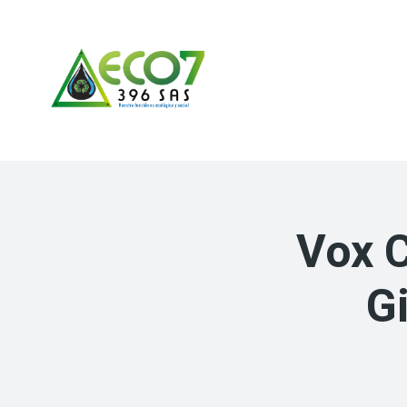
Saltar
al
contenido
Vox 
G