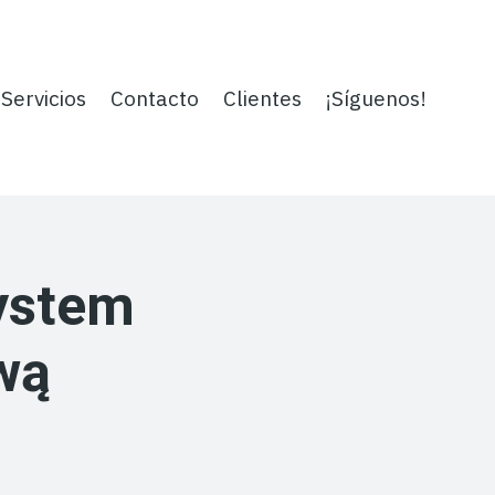
Servicios
Contacto
Clientes
¡Síguenos!
ystem
wą