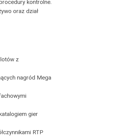
procedury kontrolne.
żywo oraz dział
slotów z
snących nagród Mega
 fachowymi
katalogiem gier
ółczynnikami RTP