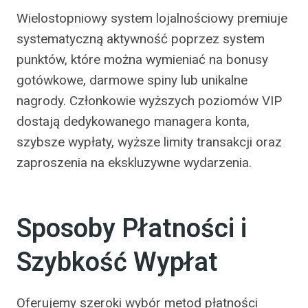
Wielostopniowy system lojalnościowy premiuje
systematyczną aktywność poprzez system
punktów, które można wymieniać na bonusy
gotówkowe, darmowe spiny lub unikalne
nagrody. Członkowie wyższych poziomów VIP
dostają dedykowanego managera konta,
szybsze wypłaty, wyższe limity transakcji oraz
zaproszenia na ekskluzywne wydarzenia.
Sposoby Płatności i
Szybkość Wypłat
Oferujemy szeroki wybór metod płatności