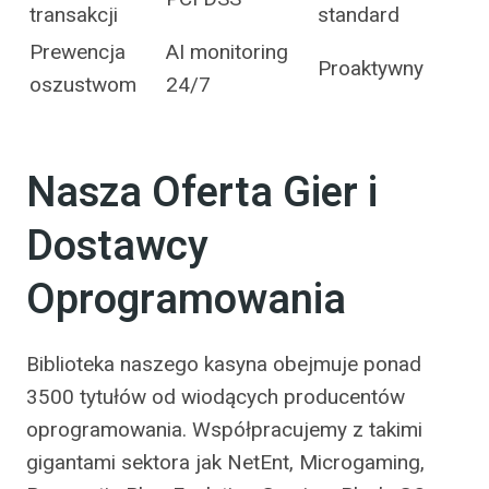
transakcji
standard
Prewencja
AI monitoring
Proaktywny
oszustwom
24/7
Nasza Oferta Gier i
Dostawcy
Oprogramowania
Biblioteka naszego kasyna obejmuje ponad
3500 tytułów od wiodących producentów
oprogramowania. Współpracujemy z takimi
gigantami sektora jak NetEnt, Microgaming,