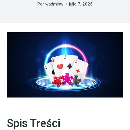
Por
wadminw
julio 7, 2026
Spis Treści