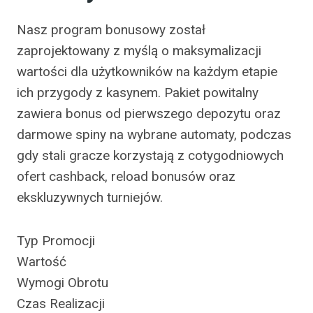
Nasz program bonusowy został
zaprojektowany z myślą o maksymalizacji
wartości dla użytkowników na każdym etapie
ich przygody z kasynem. Pakiet powitalny
zawiera bonus od pierwszego depozytu oraz
darmowe spiny na wybrane automaty, podczas
gdy stali gracze korzystają z cotygodniowych
ofert cashback, reload bonusów oraz
ekskluzywnych turniejów.
Typ Promocji
Wartość
Wymogi Obrotu
Czas Realizacji