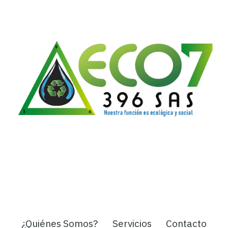
¿Quiénes Somos?
Servicios
Contacto