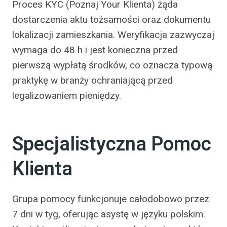
Proces KYC (Poznaj Your Klienta) żąda
dostarczenia aktu tożsamości oraz dokumentu
lokalizacji zamieszkania. Weryfikacja zazwyczaj
wymaga do 48 h i jest konieczna przed
pierwszą wypłatą środków, co oznacza typową
praktykę w branży ochraniającą przed
legalizowaniem pieniędzy.
Specjalistyczna Pomoc
Klienta
Grupa pomocy funkcjonuje całodobowo przez
7 dni w tyg, oferując asystę w języku polskim.