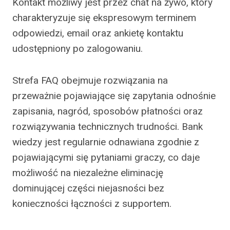
Kontakt możliwy jest przez chat na żywo, który
charakteryzuje się ekspresowym terminem
odpowiedzi, email oraz ankietę kontaktu
udostępniony po zalogowaniu.
Strefa FAQ obejmuje rozwiązania na
przeważnie pojawiające się zapytania odnośnie
zapisania, nagród, sposobów płatności oraz
rozwiązywania technicznych trudności. Bank
wiedzy jest regularnie odnawiana zgodnie z
pojawiającymi się pytaniami graczy, co daje
możliwość na niezależne eliminację
dominującej części niejasności bez
konieczności łączności z supportem.