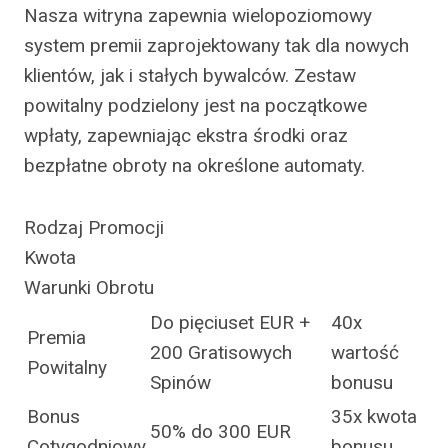
Nasza witryna zapewnia wielopoziomowy
system premii zaprojektowany tak dla nowych
klientów, jak i stałych bywalców. Zestaw
powitalny podzielony jest na początkowe
wpłaty, zapewniając ekstra środki oraz
bezpłatne obroty na określone automaty.
Rodzaj Promocji
Kwota
Warunki Obrotu
Do pięciuset EUR +
40x
Premia
200 Gratisowych
wartość
Powitalny
Spinów
bonusu
Bonus
35x kwota
50% do 300 EUR
Cotygodniowy
bonusu