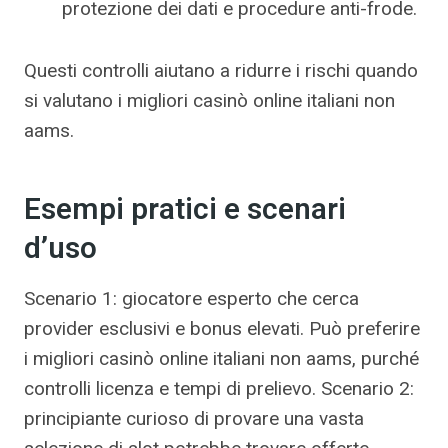
protezione dei dati e procedure anti-frode.
Questi controlli aiutano a ridurre i rischi quando
si valutano i migliori casinò online italiani non
aams.
Esempi pratici e scenari
d’uso
Scenario 1: giocatore esperto che cerca
provider esclusivi e bonus elevati. Può preferire
i migliori casinò online italiani non aams, purché
controlli licenza e tempi di prelievo. Scenario 2:
principiante curioso di provare una vasta