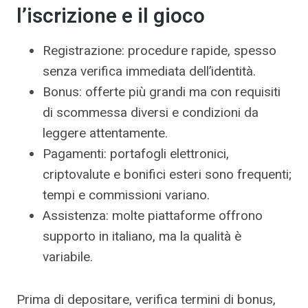
l’iscrizione e il gioco
Registrazione: procedure rapide, spesso
senza verifica immediata dell’identità.
Bonus: offerte più grandi ma con requisiti
di scommessa diversi e condizioni da
leggere attentamente.
Pagamenti: portafogli elettronici,
criptovalute e bonifici esteri sono frequenti;
tempi e commissioni variano.
Assistenza: molte piattaforme offrono
supporto in italiano, ma la qualità è
variabile.
Prima di depositare, verifica termini di bonus,