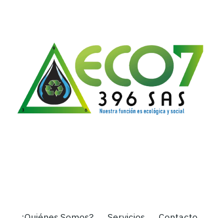
¿Quiénes Somos?
Servicios
Contacto