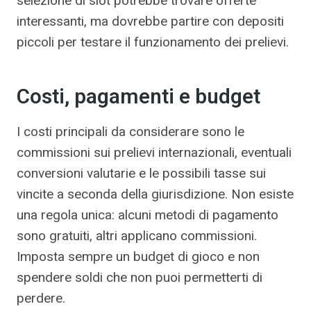
selezione di slot potrebbe trovare offerte
interessanti, ma dovrebbe partire con depositi
piccoli per testare il funzionamento dei prelievi.
Costi, pagamenti e budget
I costi principali da considerare sono le
commissioni sui prelievi internazionali, eventuali
conversioni valutarie e le possibili tasse sui
vincite a seconda della giurisdizione. Non esiste
una regola unica: alcuni metodi di pagamento
sono gratuiti, altri applicano commissioni.
Imposta sempre un budget di gioco e non
spendere soldi che non puoi permetterti di
perdere.