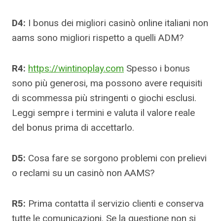
D4:
I bonus dei migliori casinò online italiani non
aams sono migliori rispetto a quelli ADM?
R4:
https://wintinoplay.com
Spesso i bonus
sono più generosi, ma possono avere requisiti
di scommessa più stringenti o giochi esclusi.
Leggi sempre i termini e valuta il valore reale
del bonus prima di accettarlo.
D5:
Cosa fare se sorgono problemi con prelievi
o reclami su un casinò non AAMS?
R5:
Prima contatta il servizio clienti e conserva
tutte le comunicazioni. Se la questione non si