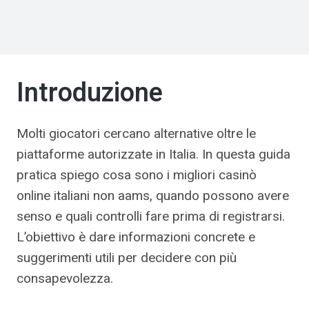
Introduzione
Molti giocatori cercano alternative oltre le
piattaforme autorizzate in Italia. In questa guida
pratica spiego cosa sono i migliori casinò
online italiani non aams, quando possono avere
senso e quali controlli fare prima di registrarsi.
L’obiettivo è dare informazioni concrete e
suggerimenti utili per decidere con più
consapevolezza.