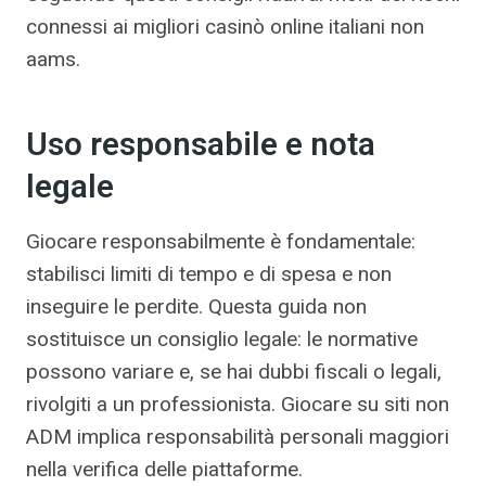
connessi ai migliori casinò online italiani non
aams.
Uso responsabile e nota
legale
Giocare responsabilmente è fondamentale:
stabilisci limiti di tempo e di spesa e non
inseguire le perdite. Questa guida non
sostituisce un consiglio legale: le normative
possono variare e, se hai dubbi fiscali o legali,
rivolgiti a un professionista. Giocare su siti non
ADM implica responsabilità personali maggiori
nella verifica delle piattaforme.