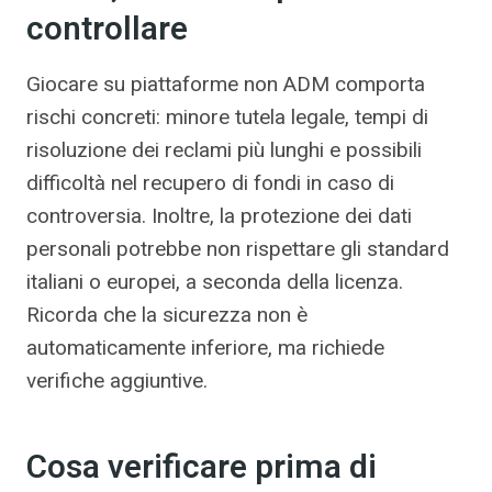
controllare
Giocare su piattaforme non ADM comporta
rischi concreti: minore tutela legale, tempi di
risoluzione dei reclami più lunghi e possibili
difficoltà nel recupero di fondi in caso di
controversia. Inoltre, la protezione dei dati
personali potrebbe non rispettare gli standard
italiani o europei, a seconda della licenza.
Ricorda che la sicurezza non è
automaticamente inferiore, ma richiede
verifiche aggiuntive.
Cosa verificare prima di