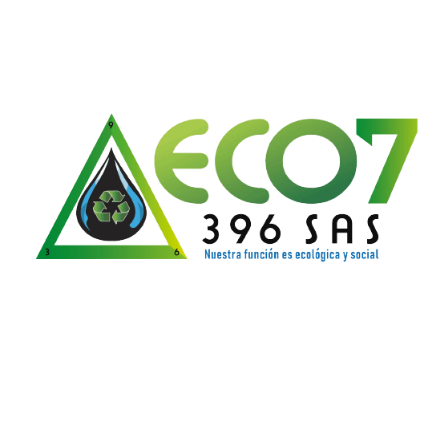
NON
AAMS
GUIDA
PRATICA