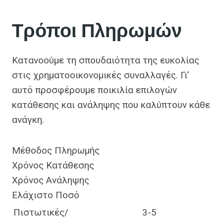
Τρόποι Πληρωμών
Κατανοούμε τη σπουδαιότητα της ευκολίας
στις χρηματοοικονομικές συναλλαγές. Γι’
αυτό προσφέρουμε ποικιλία επιλογών
κατάθεσης και ανάληψης που καλύπτουν κάθε
ανάγκη.
Μέθοδος Πληρωμής
Χρόνος Κατάθεσης
Χρόνος Ανάληψης
Ελάχιστο Ποσό
Πιστωτικές/
3-5