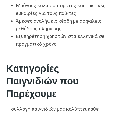
Μπόνους καλωσορίσματος και τακτικές
ευκαιρίες για τους παίκτες
Άμεσες αναλήψεις κέρδη με ασφαλείς
μεθόδους πληρωμής
Εξυπηρέτηση χρηστών στα ελληνικά σε
πραγματικό χρόνο
Κατηγορίες
Παιγνιδιών που
Παρέχουμε
Η συλλογή παιγνιδιών μας καλύπτει κάθε