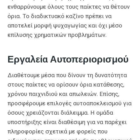
ενθαρρύνουμε όλους τους παίκτες να θέτουν
όρια. Το διαδικτυακό καζίνο πρέπει να
αποτελεί μορφή ψυχαγωγίας και όχι μέσο
επίλυσης χρηματικών προβλημάτων.
Εργαλεία Αυτοπεριορισμού
Διαθέτουμε μέσα που δίνουν τη δυνατότητα
στους παίκτες να ορίσουν όρια κατάθεσης,
χρόνου παιχνιδιού και απωλειών. Επίσης,
προσφέρουμε επιλογές αυτοαποκλεισμού για
όσους χρειάζονται διάλειμμα. Η ομάδα
υποστήριξης είναι διαθέσιμη για να παρέχει
πληροφορίες σχετικά με φορείς που