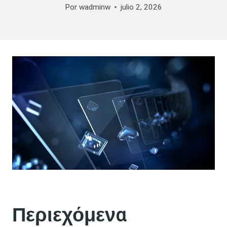
Por
wadminw
julio 2, 2026
Περιεχόμενα